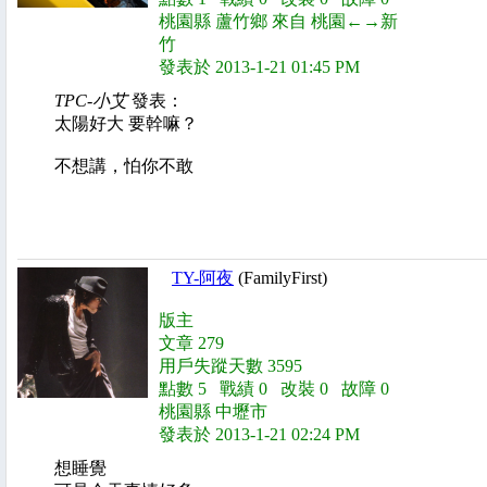
桃園縣 蘆竹鄉 來自 桃園←→新
竹
發表於 2013-1-21 01:45 PM
TPC-小艾
發表：
太陽好大 要幹嘛？
不想講，怕你不敢
TY-阿夜
(FamilyFirst)
版主
文章 279
用戶失蹤天數 3595
點數 5 戰績 0 改裝 0 故障 0
桃園縣 中壢市
發表於 2013-1-21 02:24 PM
想睡覺