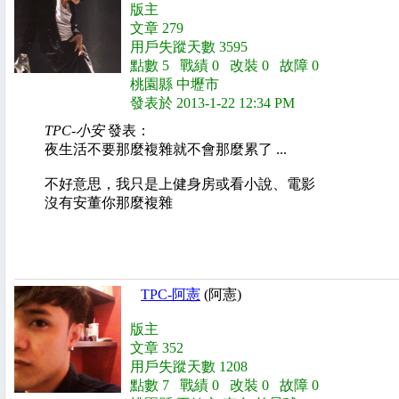
版主
文章 279
用戶失蹤天數 3595
點數 5 戰績 0 改裝 0 故障 0
桃園縣 中壢市
發表於 2013-1-22 12:34 PM
TPC-小安
發表：
夜生活不要那麼複雜就不會那麼累了
...
不好意思，我只是上健身房或看小說、電影
沒有安董你那麼複雜
TPC-阿憲
(阿憲)
版主
文章 352
用戶失蹤天數 1208
點數 7 戰績 0 改裝 0 故障 0