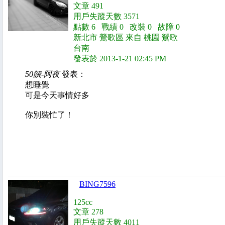
文章 491
用戶失蹤天數 3571
點數 6 戰績 0 改裝 0 故障 0
新北市 鶯歌區 來自 桃園 鶯歌
台南
發表於 2013-1-21 02:45 PM
50饌-阿夜
發表：
想睡覺
可是今天事情好多
你別裝忙了！
BING7596
125cc
文章 278
用戶失蹤天數 4011