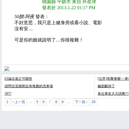
桃園縣 平鎮市 來自 外星球
發表於 2013-1-22 01:17 PM
50饌-阿夜
發表：
不好意思，我只是上健身房或看小說、電影
沒有安 ...
可是你的臉就說明了…你很複雜！
討論出遊之可能性
[注意]有聚會喔~~
請問北安路附近有推薦的洗車場
鑰匙斷掉了
5977
各位車友大大請教!!!
1
‹ 上一頁
5
6
7
8
9
下一頁 ›
26
…
…