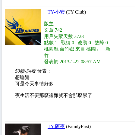
TY-小安
(TY Club)
版主
文章 742
用戶失蹤天數 3728
點數 1 戰績 0 改裝 0 故障 0
桃園縣 蘆竹鄉 來自 桃園←→新
竹
發表於 2013-1-22 08:57 AM
50饌-阿夜
發表：
想睡覺
可是今天事情好多
夜生活不要那麼複雜就不會那麼累了
TY-阿夜
(FamilyFirst)