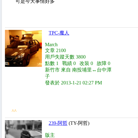
可是今天事情好多
TPC-魔人
March
文章 2100
用戶失蹤天數 3800
點數 1 戰績 0 改裝 0 故障 0
新竹市 來自 南投埔里↔台中潭
子
發表於 2013-1-21 02:27 PM
^^
239-阿哲
(TY-阿哲)
版主