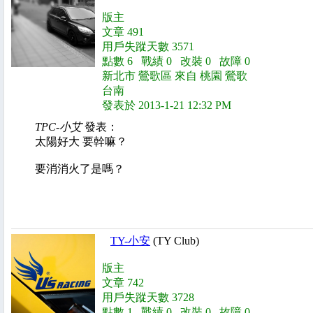
版主
文章 491
用戶失蹤天數 3571
點數 6 戰績 0 改裝 0 故障 0
新北市 鶯歌區 來自 桃園 鶯歌
台南
發表於 2013-1-21 12:32 PM
TPC-小艾
發表：
太陽好大 要幹嘛？
要消消火了是嗎？
TY-小安
(TY Club)
版主
文章 742
用戶失蹤天數 3728
點數 1 戰績 0 改裝 0 故障 0