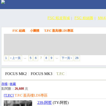
FSC 蝦皮商城
FSC 粉絲團
MK
FSC 組織
小團體
T.P.C 蓋高樓LDS專區
FSC
1
‹ 上一頁
5
6
7
8
9
下一頁 ›
26
…
…
FOCUS MK2
FOCUS MK3
T.P.C
存檔
|
收藏
點閱數：
26,608
次
[T.P.C]
T.P.C 蓋高樓LDS專區
239-阿哲
(TY-阿哲)