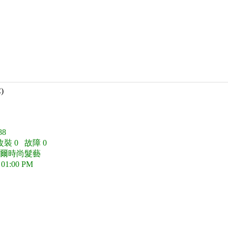
C)
8
改裝 0 故障 0
莫爾時尚髮藝
 01:00 PM