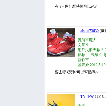
有ㄚ~你什麼時候可以來?
alston73630
(懷
腳踏車魔人
文章 51
用戶失蹤天數 217
點數 1 戰績 0 
新竹市
發表於 2012-5-10
要去哪裡咧!?可以幫貼嗎!?
TY-小安
(TY Cl
版主