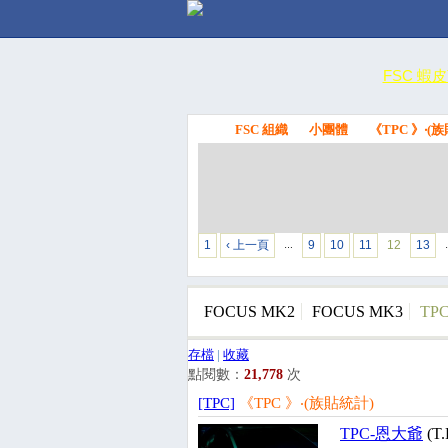
FSC 蝦
FSC 組織
小團體
《TPC 》‧(
FSC
1
‹ 上一頁
9
10
11
12
13
…
FOCUS MK2
FOCUS MK3
TP
存檔
|
收藏
點閱數：
21,778
次
[TPC]
《TPC 》‧(族貼統計)
TPC-恩大爺
(T.