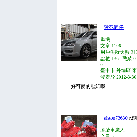
猴死囡仔
重機
文章 1106
用戶失蹤天數 212
點數 136 戰績 
0
臺中市 外埔區 來
發表於 2012-3-30
好可愛的貼紙哦
alston73630
(懷
腳踏車魔人
文章 51