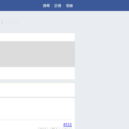
搜尋
註冊
登錄
計
車研究
發表文章
投票
回應此文章
#111