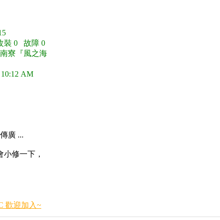
5
改裝 0 故障 0
竹南寮『風之海
 10:12 AM
 ...
會小修一下，
.C 歡迎加入~