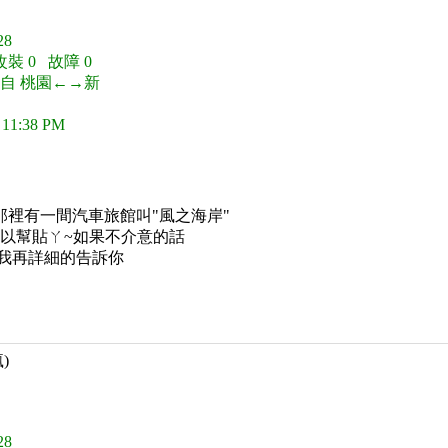
8
改裝 0 故障 0
來自 桃園←→新
 11:38 PM
裡有一間汽車旅館叫"風之海岸"
以幫貼ㄚ~如果不介意的話
，我再詳細的告訴你
)
8