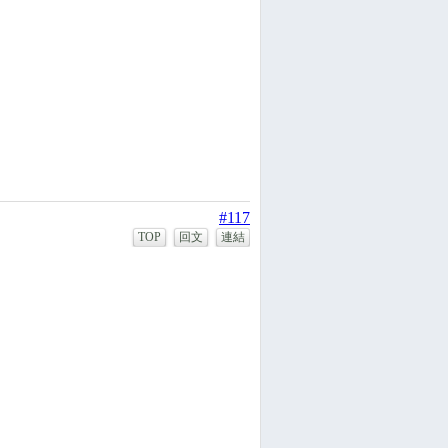
#117
TOP
回文
連結