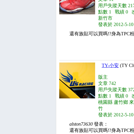
用戶失蹤天數 217
點數 1 戰績 0 
新竹市
發表於 2012-5-10
還有族貼可以買嗎!?身為TPC
TY-小安
(TY Cl
版主
文章 742
用戶失蹤天數 372
點數 1 戰績 0 
桃園縣 蘆竹鄉 
竹
發表於 2012-5-10
alston73630
發表：
還有族貼可以買嗎!?身為TPC粉絲