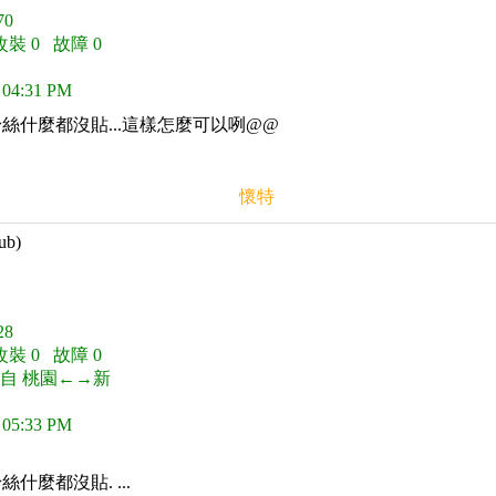
0
改裝 0 故障 0
 04:31 PM
粉絲什麼都沒貼...這樣怎麼可以咧@@
懷特
ub)
8
改裝 0 故障 0
來自 桃園←→新
 05:33 PM
什麼都沒貼. ...