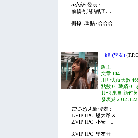
o小彭o
發表：
前檔有貼貼紙了....
撕掉...重貼~哈哈哈
k哥(學友)
(T.P.
版主
文章 104
用戶失蹤天數 468
點數 0 戰績 0 
其他 來自 新竹
發表於 2012-3-22
TPC-恩大爺
發表：
1.VIP TPC 恩大爺 X 1
2.VIP TPC 小安 ...
3.VIP TPC 學友哥