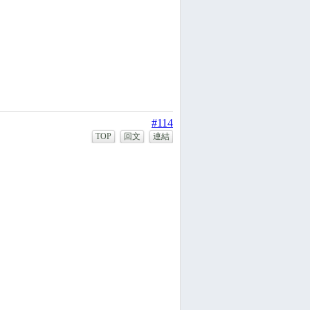
#114
TOP
回文
連結