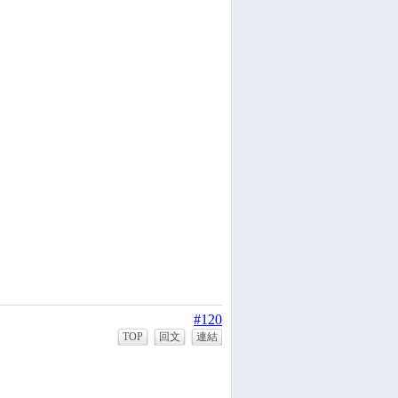
#120
TOP
回文
連結