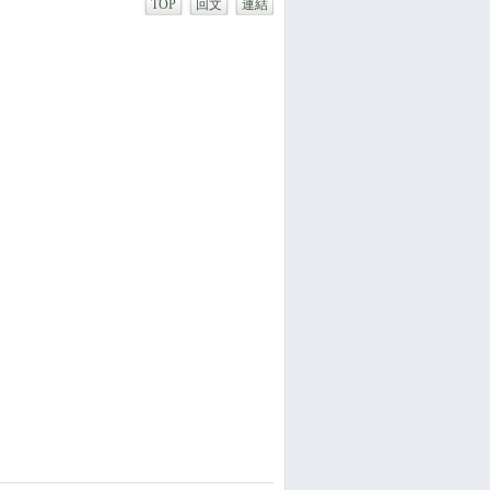
TOP
回文
連結