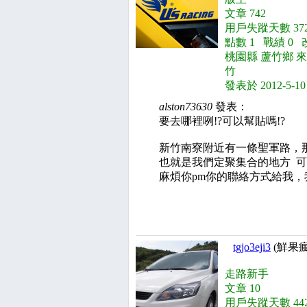
文章 742
用戶失蹤天數 372
點數 1 戰績 0 
桃園縣 蘆竹鄉 
竹
發表於 2012-5-10
alston73630
發表：
要去哪裡咧!?可以幫貼嗎!?
新竹南寮附近有一條聖軍路，那
也就是我們定聚集合的地方
可
麻煩你pm你的聯絡方式給我
tgjo3eji3
(鮮果瘋
走路新手
文章 10
用戶失蹤天數 442