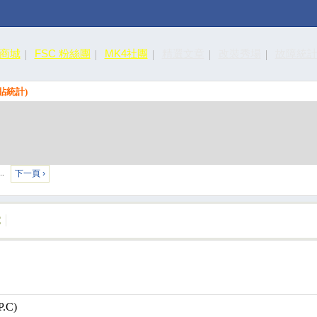
皮商城
FSC 粉絲團
MK4社團
精選文章
改裝秀場
故障統
族貼統計)
下一頁 ›
…
C
P.C)