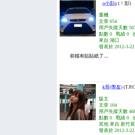
o小彭o
(ㄚ彭)
重機
文章 654
用戶失蹤天數 507
點數 0 戰績 0 
來自 湖口
發表於 2012-3-22
前檔有貼貼紙了....
k哥(學友)
(T.P.
版主
文章 104
用戶失蹤天數 468
點數 0 戰績 0 
其他 來自 新竹
發表於 2012-3-22