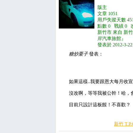
版主
文章 1051
用戶失蹤天數 451
點數 0 戰績 0 
新竹市 來自 新
岸汽車旅館』
發表於 2012-3-22
糖炒栗子
發表：
如果這樣..我要跟恩大每月收宣傳廣
沒改啊，等等我被公幹！哈，
目前只設計這板餒！不喜歡？
新竹 T.P