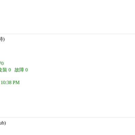
特)
0
改裝 0 故障 0
 10:38 PM
ub)