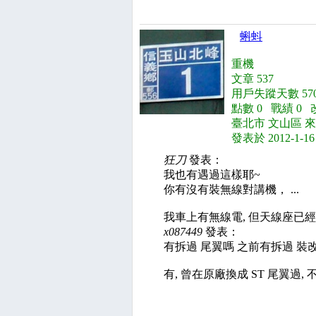
蝌蚪
重機
文章 537
用戶失蹤天數 57
點數 0 戰績 0 
臺北市 文山區 
發表於 2012-1-16
狂刀
發表：
我也有遇過這樣耶~
你有沒有裝無線對講機， ...
我車上有無線電, 但天線座已
x087449
發表：
有拆過 尾翼嗎 之前有拆過 裝改裝
有, 曾在原廠換成 ST 尾翼過