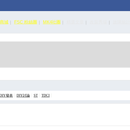
皮商城
FSC 粉絲團
MK4社團
精選文章
改裝秀場
故障統
DIY發表
DIY討論
ST
TDCI