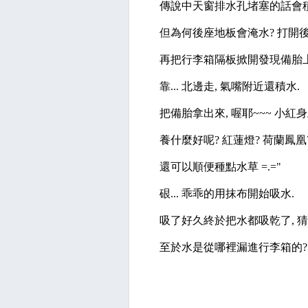
傳說中天窗排水孔堵塞的話會積
但為何後座地板會淹水? 打開
再把行李箱隔板掀開發現備胎上
靠... 北邊走, 氣嘴附近還積水.
把備胎拿出來, 喔耶~~~ 小紅
養什麼好呢? 紅蓮燈? 荷蘭鳳凰
還可以順便種點水草 =.="
硍... 乖乖的用抹布開始吸水.
吸了好久終於把水都吸乾了, 
至於水是從哪裡漏進行李箱的? 