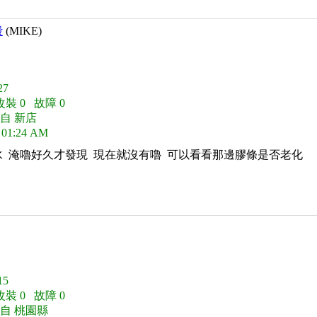
殼
(MIKE)
7
改裝 0 故障 0
自 新店
 01:24 AM
 淹嚕好久才發現 現在就沒有嚕 可以看看那邊膠條是否老化
5
改裝 0 故障 0
來自 桃園縣