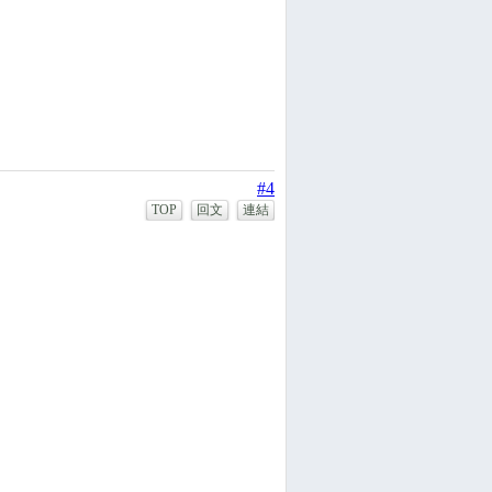
#4
TOP
回文
連結