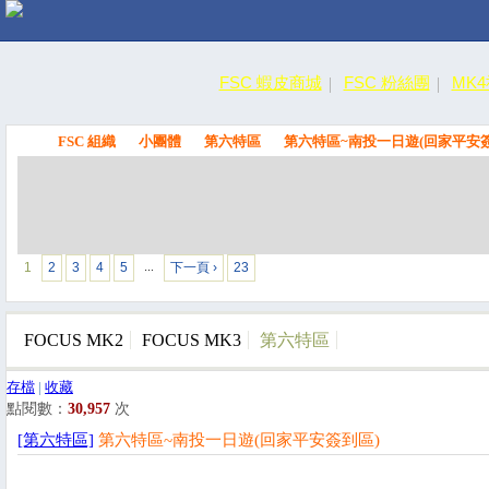
FSC 蝦皮商城
FSC 粉絲團
MK
FSC 組織
小團體
第六特區
第六特區~南投一日遊(回家平安簽
FSC
1
2
3
4
5
下一頁 ›
23
…
FOCUS MK2
FOCUS MK3
第六特區
存檔
|
收藏
點閱數：
30,957
次
[第六特區]
第六特區~南投一日遊(回家平安簽到區)