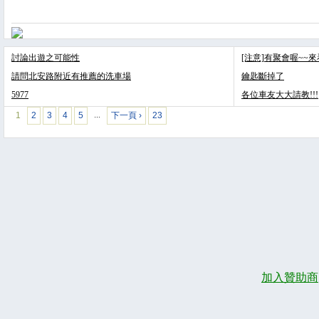
討論出遊之可能性
[注意]有聚會喔~~
請問北安路附近有推薦的洗車場
鑰匙斷掉了
5977
各位車友大大請教!!!
1
2
3
4
5
下一頁 ›
23
…
加入贊助商