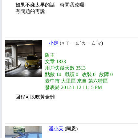
如果不嫌太早的話 時間我改囉
有問題的再說
小定
(♀ㄒㄧㄠˇㄉㄧㄥˋ♂)
版主
文章 1833
用戶失蹤天數 3513
點數 14 戰績 0 改裝 0 故障 0
臺中市 大里區 來自 第六特區
發表於 2012-1-12 11:15 PM
回程可以吃黃金雞
潘小天
(阿恩)