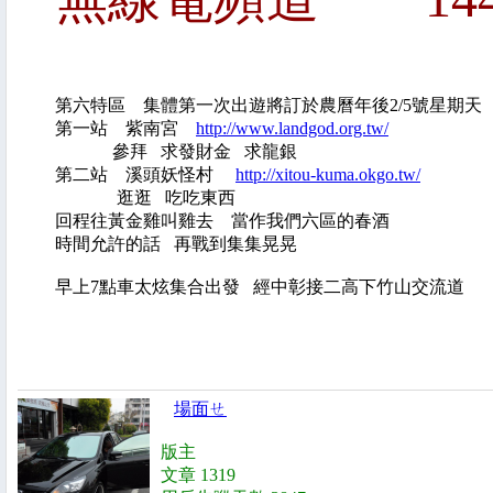
第六特區 集體第一次出遊將訂於農曆年後2/5號星期天
第一站 紫南宮
http://www.landgod.org.tw/
參拜 求發財金 求龍銀
第二站 溪頭妖怪村
http://xitou-kuma.okgo.tw/
逛逛 吃吃東西
回程往黃金雞叫雞去 當作我們六區的春酒
時間允許的話 再戰到集集晃晃
早上7點車太炫集合出發 經中彰接二高下竹山交流道
場面ㄝ
版主
文章 1319