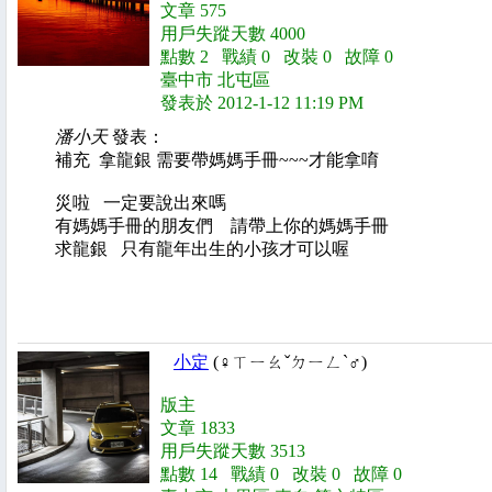
文章 575
用戶失蹤天數 4000
點數 2 戰績 0 改裝 0 故障 0
臺中市 北屯區
發表於 2012-1-12 11:19 PM
潘小天
發表：
補充 拿龍銀 需要帶媽媽手冊~~~才能拿唷
災啦 一定要說出來嗎
有媽媽手冊的朋友們 請帶上你的媽媽手冊
求龍銀 只有龍年出生的小孩才可以喔
小定
(♀ㄒㄧㄠˇㄉㄧㄥˋ♂)
版主
文章 1833
用戶失蹤天數 3513
點數 14 戰績 0 改裝 0 故障 0