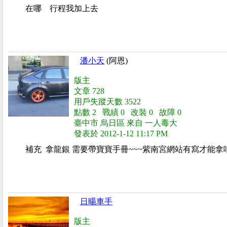
在哪 行程我加上去
潘小天
(阿恩)
版主
文章 728
用戶失蹤天數 3522
點數 2 戰績 0 改裝 0 故障 0
臺中市 烏日區 來自 一人毒大
發表於 2012-1-12 11:17 PM
補充 拿龍銀 需要帶寶寶手冊~~~紫南宮網站有寫才能拿
日暘車手
版主