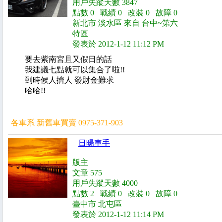
用戶失蹤天數 3847
點數 0 戰績 0 改裝 0 故障 0
新北市 淡水區 來自 台中~第六
特區
發表於 2012-1-12 11:12 PM
要去紫南宮且又假日的話
我建議七點就可以集合了啦!!
到時候人擠人 發財金難求
哈哈!!
各車系 新舊車買賣 0975-371-903
日暘車手
版主
文章 575
用戶失蹤天數 4000
點數 2 戰績 0 改裝 0 故障 0
臺中市 北屯區
發表於 2012-1-12 11:14 PM