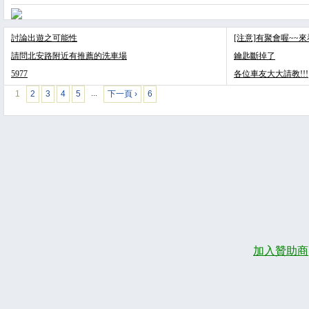
討論出遊之可能性
[注意]有聚會喔~~
請問北安路附近有推薦的洗車場
鑰匙斷掉了
5977
各位車友大大請教!!!
1
2
3
4
5
下一頁 ›
6
…
加入贊助商