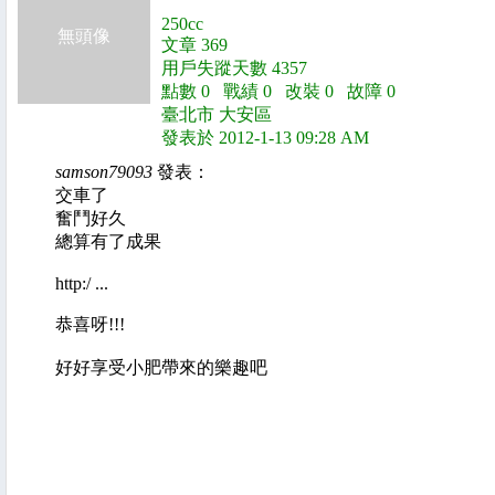
250cc
無頭像
文章 369
用戶失蹤天數 4357
點數 0 戰績 0 改裝 0 故障 0
臺北市 大安區
發表於 2012-1-13 09:28 AM
samson79093
發表：
交車了
奮鬥好久
總算有了成果
http:/ ...
恭喜呀!!!
好好享受小肥帶來的樂趣吧