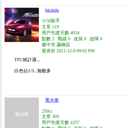
kkolulu
小50殺手
文章 119
用戶失蹤天數 4054
點數 2 戰績 0 改裝 0 故障 0
臺中市 霧峰區
發表於 2011-12-9 09:02 PM
TFC統計過...
白色佔1/3...無敵多
黑大衛
250cc
無頭像
文章 369
用戶失蹤天數 4357