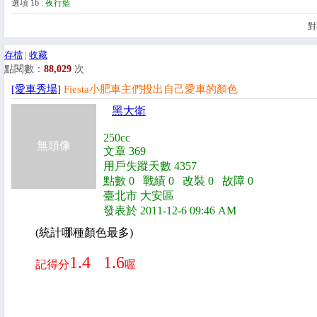
選項 16 :
夜行藍
選項 15 :
對
選項 16 :
存檔
|
收藏
點閱數：
88,029
次
[愛車秀場]
Fiesta小肥車主們投出自己愛車的顏色
黑大衛
250cc
無頭像
文章 369
用戶失蹤天數 4357
點數 0 戰績 0 改裝 0 故障 0
臺北市 大安區
發表於 2011-12-6 09:46 AM
(統計哪種顏色最多)
1.4 1.6
記得分
喔