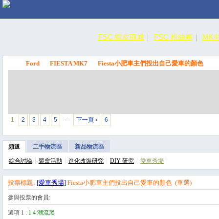
FSC 蝦皮商城
FSC 粉絲團
MK
Ford
FIESTA MK7
Fiesta小肥車主們投出自己愛車的顏色
FSC
1
2
3
4
5
下一頁 ›
6
…
頻道
二手物流區
新品物流區
綜合討論
聚會活動
進化改裝研究
DIY 研究
愛車秀場
投票標題:
[愛車秀場]
Fiesta小肥車主們投出自己愛車的顏色 (單選)
參與投票的會員:
選項 1 :
選項 1 :
1.4 潮流黑