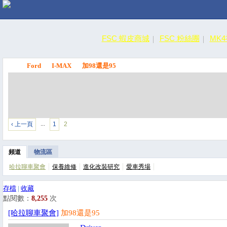
FSC 蝦皮商城
FSC 粉絲團
MK
Ford
I-MAX
加98還是95
FSC
‹ 上一頁
1
2
…
頻道
物流區
哈拉聊車聚會
保養維修
進化改裝研究
愛車秀場
存檔
|
收藏
點閱數：
8,255
次
[哈拉聊車聚會]
加98還是95