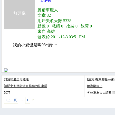
Driver
腳踏車魔人
無頭像
文章 32
用戶失蹤天數 5338
點數 0 戰績 0 改裝 0 故障 0
來自 高雄
發表於 2011-12-3 03:51 PM
我的小愛也是喝98~滴~~
討論出遊之可能性
[注意]有聚會喔~~
請問北安路附近有推薦的洗車場
鑰匙斷掉了
5977
各位車友大大請教!!!
‹ 上一頁
1
2
…