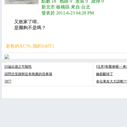
點數 18 戰績 0 改裝 0 故障 0
新北市 板橋區 來自 台北
發表於 2011-6-23 04:28 PM
又敗家了唷..
是團夠不是嗎？
老爸的XC70..我的S40T5
討論出遊之可能性
[注意]有聚會喔~~
請問北安路附近有推薦的洗車場
鑰匙斷掉了
5977
各位車友大大請教!!!