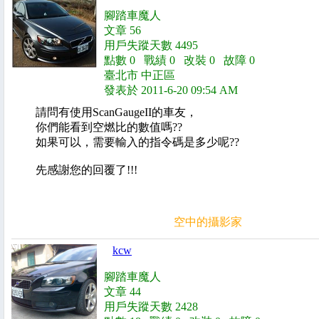
腳踏車魔人
文章 56
用戶失蹤天數 4495
點數 0 戰績 0 改裝 0 故障 0
臺北市 中正區
發表於 2011-6-20 09:54 AM
請問有使用ScanGaugeII的車友，
你們能看到空燃比的數值嗎??
如果可以，需要輸入的指令碼是多少呢??
先感謝您的回覆了!!!
空中的攝影家
kcw
腳踏車魔人
文章 44
用戶失蹤天數 2428