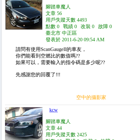
腳踏車魔人
文章 56
用戶失蹤天數 4493
點數 0 戰績 0 改裝 0 故障 0
臺北市 中正區
發表於 2011-6-20 09:54 AM
請問有使用ScanGaugeII的車友，
你們能看到空燃比的數值嗎??
如果可以，需要輸入的指令碼是多少呢??
先感謝您的回覆了!!!
空中的攝影家
kcw
腳踏車魔人
文章 44
用戶失蹤天數 2425