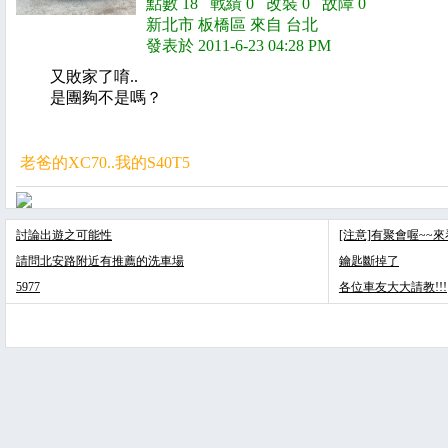
點數 18 戰績 0 改裝 0 故障 0
新北市 板橋區 來自 台北
發表於 2011-6-23 04:28 PM
又敗家了唷..
是團夠不是嗎？
老爸的XC70..我的S40T5
討論出遊之可能性
[注意]有聚會喔~~
請問北安路附近有推薦的洗車場
鑰匙斷掉了
5977
各位車友大大請教!!!