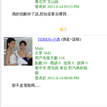
臺北市 文山區
發表於 2011-6-14 05:53 PM
偶的也斷掉了說,想知道要去哪買..
猴子
TERIOS-小杰
(酒駕=謀殺)
Matiz
文章 1642
用戶失蹤天數 134
點數 63 戰績 0 改裝 0 故障 0
臺中市 西屯區 來自 對汽車的熱
愛
發表於 2011-6-14 08:06 PM
那不是電瓶嗎......