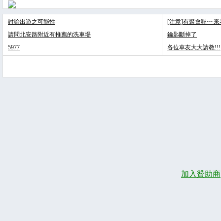
討論出遊之可能性
[注意]有聚會喔~~
請問北安路附近有推薦的洗車場
鑰匙斷掉了
5977
各位車友大大請教!!!
加入贊助商