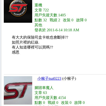
重機
文章 722
用戶失蹤天數 1405
點數 32 戰績 2 改裝 0 故障 0
其他
發表於 2011-6-14 10:18 AM
有大大的保險司盒卡吮也會斷掉??
如照片裡的紅線.
有人知道哪裡可以買嗎??
感恩
小猴子tsai0223
(小猴子)
腳踏車魔人
文章 63
用戶失蹤天數 4154
點數 0 戰績 0 改裝 0 故障 0