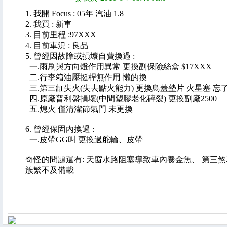
1. 我開 Focus : 05年 汽油 1.8
2. 我買 : 新車
3. 目前里程 :97XXX
4. 目前車況 : 良品
5. 曾經因故障或損壞自費換過 :
一.雨刷與方向燈作用異常 更換副保險絲盒 $17XXX
二.行李箱油壓挺桿無作用 懶的換
三.第三缸失火(失去點火能力) 更換鳥蓋墊片 火星塞 忘
四.原廠普利盤損壞(中間塑膠老化碎裂) 更換副廠2500
五.熄火 僅清潔節氣門 未更換
6. 曾經保固內換過 :
一.皮帶GG叫 更換過舵輪、皮帶
奇怪的問題還有: 天窗水路阻塞導致車內養金魚、 第三煞
族繁不及備載