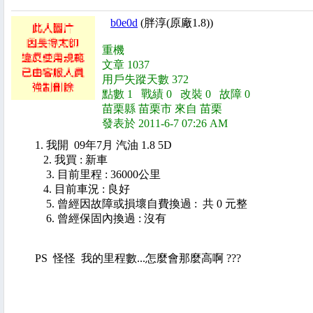
b0e0d
(胖淳(原廠1.8))
重機
文章 1037
用戶失蹤天數 372
點數 1 戰績 0 改裝 0 故障 0
苗栗縣 苗栗市 來自 苗栗
發表於 2011-6-7 07:26 AM
1. 我開 09年7月 汽油 1.8 5D
2. 我買 : 新車
3. 目前里程 : 36000公里
4. 目前車況 : 良好
5. 曾經因故障或損壞自費換過 : 共 0 元整
6. 曾經保固內換過 : 沒有
PS 怪怪 我的里程數...怎麼會那麼高啊 ???