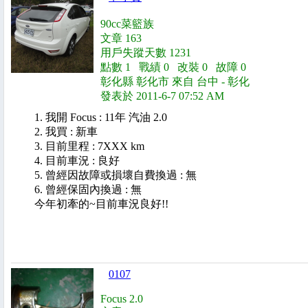
90cc菜籃族
文章 163
用戶失蹤天數 1231
點數 1 戰績 0 改裝 0 故障 0
彰化縣 彰化市 來自 台中 - 彰化
發表於 2011-6-7 07:52 AM
1. 我開 Focus : 11年 汽油 2.0
2. 我買 : 新車
3. 目前里程 : 7XXX km
4. 目前車況 : 良好
5. 曾經因故障或損壞自費換過 : 無
6. 曾經保固內換過 : 無
今年初牽的~目前車況良好!!
0107
Focus 2.0