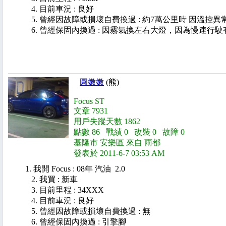
4. 目前車況 : 良好
5. 曾經因故障或損壞自費換過 : 約7萬公里時 因溫控異常換
6. 曾經保固內換過 : 因霧氣換左右大燈，因為慢速行
圓嫩嫩
(熊)
Focus ST
文章 7931
用戶失蹤天數 1862
點數 86 戰績 0 改裝 0 故障 0
基隆市 安樂區 來自 雨都
發表於 2011-6-7 03:53 AM
1. 我開 Focus : 08年 汽油 2.0
2. 我買 : 新車
3. 目前里程 : 34XXX
4. 目前車況 : 良好
5. 曾經因故障或損壞自費換過 : 無
6. 曾經保固內換過 : 引擎腳