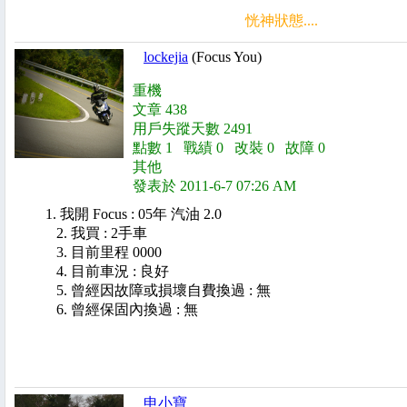
恍神狀態....
lockejia
(Focus You)
重機
文章 438
用戶失蹤天數 2491
點數 1 戰績 0 改裝 0 故障 0
其他
發表於 2011-6-7 07:26 AM
1. 我開 Focus : 05年 汽油 2.0
2. 我買 : 2手車
3. 目前里程
0000
4. 目前車況 : 良好
5. 曾經因故障或損壞自費換過 : 無
6. 曾經保固內換過 : 無
申小寶