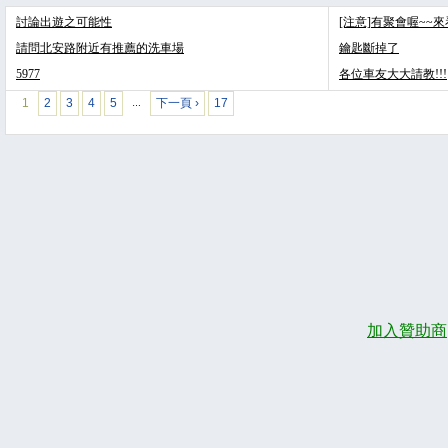
討論出遊之可能性
[注意]有聚會喔~~
請問北安路附近有推薦的洗車場
鑰匙斷掉了
5977
各位車友大大請教!!!
1
2
3
4
5
下一頁 ›
17
…
加入贊助商