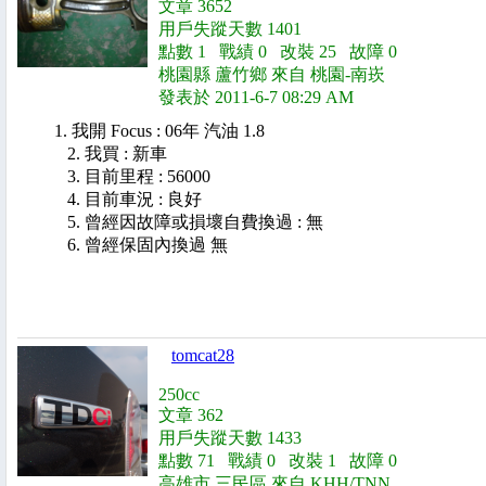
文章 3652
用戶失蹤天數 1401
點數 1 戰績 0 改裝 25 故障 0
桃園縣 蘆竹鄉 來自 桃園-南崁
發表於 2011-6-7 08:29 AM
1. 我開 Focus : 06年 汽油 1.8
2. 我買 : 新車
3. 目前里程 : 56000
4. 目前車況 : 良好
5. 曾經因故障或損壞自費換過 : 無
6. 曾經保固內換過 無
tomcat28
250cc
文章 362
用戶失蹤天數 1433
點數 71 戰績 0 改裝 1 故障 0
高雄市 三民區 來自 KHH/TNN