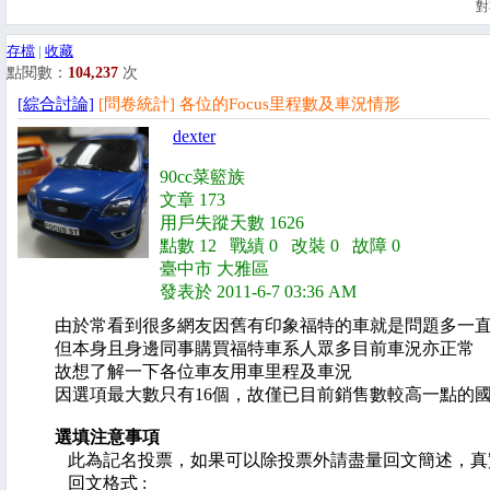
對
存檔
|
收藏
點閱數：
104,237
次
[綜合討論]
[問卷統計] 各位的Focus里程數及車況情形
dexter
90cc菜籃族
文章 173
用戶失蹤天數 1626
點數 12 戰績 0 改裝 0 故障 0
臺中市 大雅區
發表於 2011-6-7 03:36 AM
由於常看到很多網友因舊有印象福特的車就是問題多一
但本身且身邊同事購買福特車系人眾多目前車況亦正常
故想了解一下各位車友用車里程及車況
因選項最大數只有16個，故僅已目前銷售數較高一點的國產 
選填注意事項
此為記名投票，如果可以除投票外請盡量回文簡述，真
回文格式 :