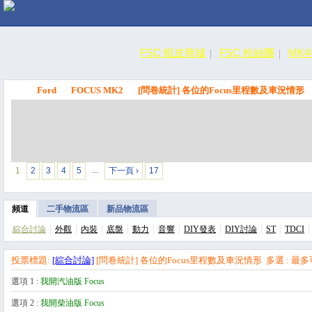
FSC 蝦皮商城
FSC 粉絲團
MK
Ford
FOCUS MK2
[問卷統計] 各位的Focus里程數及車況情形
FSC
1
2
3
4
5
下一頁 ›
17
…
頻道
二手物流區
新品物流區
綜合討論
外觀
內裝
底盤
動力
音響
DIY發表
DIY討論
ST
TDCI
投票標題:
[綜合討論]
[問卷統計] 各位的Focus里程數及車況情形 多選 : 最多可
選項 1 :
我開汽油版 Focus
選項 2 :
我開柴油版 Focus