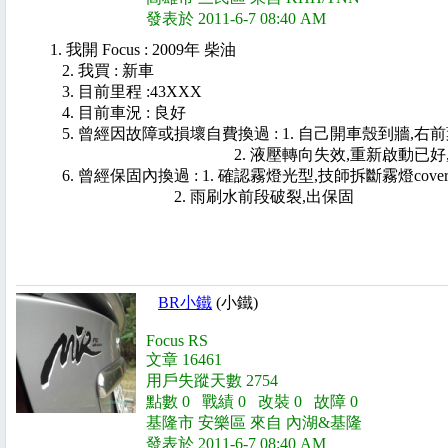
發表於 2011-6-7 08:40 AM
1. 我開 Focus : 2009年 柴油
2. 我買 : 新車
3. 目前里程 :43XXX
4. 目前車況 : 良好
5. 曾經因故障或損壞自費換過 : 1. 自己開車殼到牆,右
2. 液壓轉向失效,重新啟動已好,回原廠消
6. 曾經保固內換過 : 1. 確認霧燈光型,技師拆斷霧燈co
2. 雨刷水前段破裂,出保固
BR小鐵
(小鐵)
Focus RS
文章 16461
用戶失蹤天數 2754
點數 0 戰績 0 改裝 0 故障 0
基隆市 安樂區 來自 內湖&基隆
發表於 2011-6-7 08:40 AM