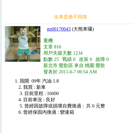
改車是條不歸路
gn00170043
(大熊來囉)
重機
文章 816
用戶失蹤天數 1234
點數 25 戰績 0 改裝 0 故障 0
新北市 鶯歌區 來自 桃園 鶯歌
發表於 2011-6-7 06:54 AM
1. 我開 09年 汽油 1.8
2. 我買 : 新車
3. 目前里程 : 16000
4. 目前車況 : 良好
5. 曾經因故障或損壞自費換過 : 共 0 元整
6. 曾經保固內換過 : 變速箱