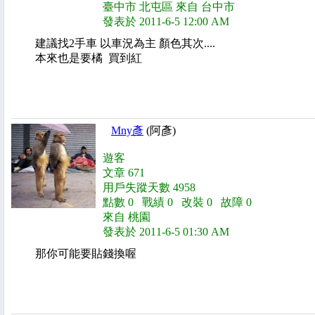
臺中市 北屯區 來自 台中市
發表於 2011-6-5 12:00 AM
建議找2手車 以車況為主 顏色其次....
本來也是要橘 買到紅
Mny彥
(阿彥)
遊客
文章 671
用戶失蹤天數 4958
點數 0 戰績 0 改裝 0 故障 0
來自 桃園
發表於 2011-6-5 01:30 AM
那你可能要貼錢換喔