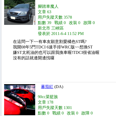
腳踏車魔人
文章 63
用戶失蹤天數 3578
點數 39 戰績 0 改裝 0 故障 0
新北市 三峽區
發表於 2011-6-4 11:52 PM
在這問一下~~有車友願意割愛橘色ST嗎?
我開08年5門TDCI 6速手排WRC版~~想換ST
嫌ST太耗油的也可以跟我換車喔!TDCI很省油喔
沒有的話就邊開邊找囉
蕃茄紅
(DA)
90cc菜籃族
文章 178
用戶失蹤天數 1301
點數 0 戰績 0 改裝 0 故障 0