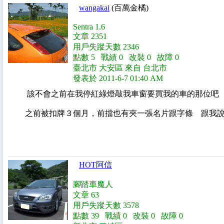
wangakai
(百萬金橘)
Sentra 1.6
文章 2351
用戶失蹤天數 2346
點數 5 戰績 0 改裝 0 故障 0
臺北市 大安區 來自 台北市
發表於 2011-6-7 01:40 AM
該不會之前在我停紅綠燈敲我車窗要買我的車的那位吧
之前被扣牌３個月，前擋也有夾一張名片跟字條 跟我說要
HOT阿信
腳踏車魔人
文章 63
用戶失蹤天數 3578
點數 39 戰績 0 改裝 0 故障 0