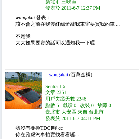
新北市 三峽區
發表於 2011-6-7 12:37 PM
wangakai
發表：
該不會之前在我停紅綠燈敲我車窗要買我的車 ...
不是我
大大如果要賣的話可以通知我一下喔
wangakai
(百萬金橘)
Sentra 1.6
文章 2351
用戶失蹤天數 2346
點數 5 戰績 0 改裝 0 故障 0
臺北市 大安區 來自 台北市
發表於 2011-6-7 04:11 PM
我沒有要換TDCI喔 cc
你在雅虎汽車拍賣找看看囉...