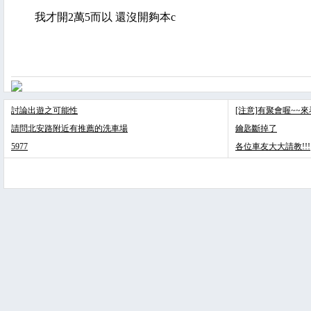
我才開2萬5而以 還沒開夠本c
討論出遊之可能性
[注意]有聚會喔~~
請問北安路附近有推薦的洗車場
鑰匙斷掉了
5977
各位車友大大請教!!!