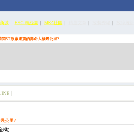
皮商城
FSC 粉絲團
MK4社團
精選文章
改裝秀場
故障統
請問ST原廠避震的壽命大概幾公里?
LINE
幾公里?
金橘)