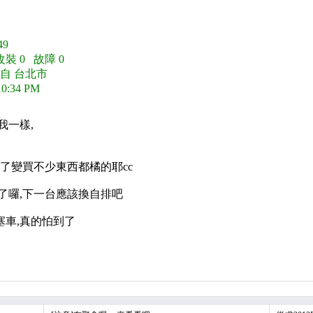
9
改裝 0 故障 0
來自 台北市
10:34 PM
我一樣,
久了變買不少東西都橘的耶cc
了囉,下一台應該換自排吧
車,真的怕到了