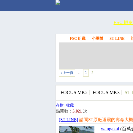
FSC 蝦
FSC 組織
小團體
ST LINE
FSC
‹ 上一頁
1
2
…
FOCUS MK2
FOCUS MK3
ST 
存檔
|
收藏
點閱數：
5,021
次
[ST LINE]
請問ST原廠避震的壽命大概
wangakai
(百萬