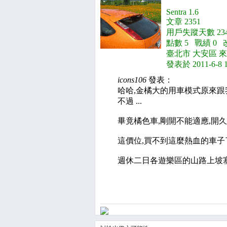
Sentra 1.6
文章 2351
用戶失蹤天數 234
點數 5 戰績 0 
臺北市 大安區 
發表於 2011-6-8 
icons106
發表：
哈哈,金橘大的用車模式原來跟
不過 ...
畢竟橘色車,剛開不能適應,開
這價位,買不到這麼熱血的車子
週休二日各遊樂區的山路上坡塞