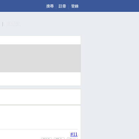
搜尋
註冊
登錄
計
車研究
發表文章
投票
回應此文章
#11