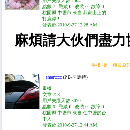
用戶失蹤天數 2504
點數 7 戰績 0 改裝 0 故障 0
桃園縣 中壢市 來自 我家山上的
打鹿岸!!
發表於 2010-9-27 12:28 AM
麻煩請大伙們盡力協
手排~是一種最原
smartccc
(P.B-司馬特)
重機
文章 753
用戶失蹤天數 3059
點數 0 戰績 0 改裝 0 故障 0
桃園縣 中壢市 來自 住中壢的台
中人
發表於 2010-9-27 12:44 AM