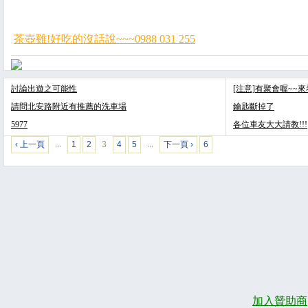
茶壺雞!好吃的沒話說~~~0988 031 255
討論出遊之可能性
[注意]有聚會喔~~
請問北安路附近有推薦的洗車場
鑰匙斷掉了
5977
各位車友大大請教!!!
‹ 上一頁
1
2
3
4
5
下一頁 ›
6
…
…
加入贊助商