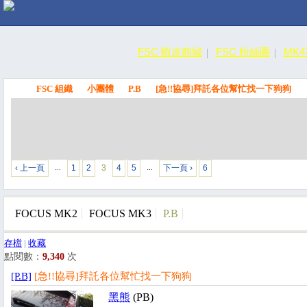
FSC 蝦皮商城
FSC 粉絲團
MK
FSC 組織
小團體
P.B
[急!!協尋]拜託各位幫忙找一下狗狗
FSC
‹ 上一頁
1
2
3
4
5
下一頁 ›
6
…
…
FOCUS MK2
FOCUS MK3
P.B
存檔
|
收藏
點閱數：
9,340
次
[P.B]
[急!!協尋]拜託各位幫忙找一下狗狗
黑熊
(PB)