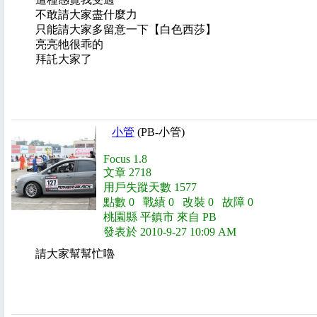
不敢請大家盡什麼力
只能請大家多留意一下【白色西莎】
亮亮牠很乖的
拜託大家了
小管
(PB-小管)
Focus 1.8
文章 2718
用戶失蹤天數 1577
點數 0 戰績 0 改裝 0 故障 0
桃園縣 平鎮市 來自 PB
發表於 2010-9-27 10:09 AM
請大家幫幫忙嚕