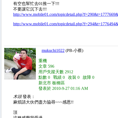
有空也幫忙去01推一下!!!
不要讓它沉下去!!!
http://www.mobile01.com/topicdetail.php?f=290&t=177766
http://www.mobile01.com/topicdetail.php?f=294&t=1776494
mukuchi1022
(PB-小蔡)
重機
文章 596
用戶失蹤天數 2912
點數 0 戰績 0 改裝 0 故障 0
新北市 板橋區
發表於 2010-9-27 01:16 AM
木頭
發表：
麻煩請大伙們盡力協尋~~~感恩!!
頂
這種感覺我受過