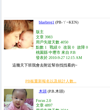
bluebreg1
(PB-ㄚ~KEN)
版主
文章 3983
用戶失蹤天數 4050
點數 1 戰績 0 改裝 0 故障 0
桃園縣 中壢市 來自 P.B
發表於 2010-9-27 12:15 AM
這幾天下班我會去附近幫你找找看的~
PB板重新報名以及統計人數...
木頭
(P.B.木頭)
Focus 2.0
文章 4897