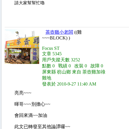
請大家幫幫忙嚕
茶壺雞小老闆
((雞
~~~BLOCK) )
Focus ST
文章 5345
用戶失蹤天數 3252
點數 0 戰績 0 改裝 0 故障 0
屏東縣 枋山鄉 來自 茶壺雞加祿
雞地
發表於 2010-9-27 11:40 AM
亮亮~~~
暉哥~~~別擔心~~
會回來滴~~加油
此文已轉發至其他論譚囉~~