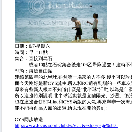
日期：8/7‧星期六
時間：早上11點
集合：直接到烏石
或者10點在石碇集合後走106乙帶隊過去！逾時不
型態：海邊自由席
連續第四年的北半球,雖然第一場來的人不多,幾乎可以說
而今天剛好是新CYS誕生,所以和RC還有到場的一些車友
原來有些新人根本不知道什麼是"北半球"活動,以為是什麼
所以這邊特別說明,北半球活動就是宜蘭陽光、沙灘、衝浪、
也在這邊合併ST-Line和CYS兩版的人氣,再來舉辦一次
能不能再創高人氣的出遊,所以現在開始簽到:
CYS同步放送
http://www.focus-sport.club.tw/v ... &extra=page%3D1