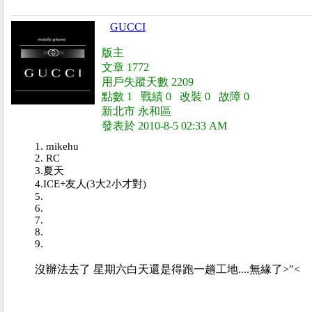
GUCCI
版主
文章 1772
用戶失蹤天數 2209
點數 1 戰績 0 改裝 0 故障 0
新北市 永和區
發表於 2010-8-5 02:33 AM
1. mikehu
2. RC
3.夏天
4.ICE+友人(3大2小才對)
5.
6.
7.
8.
9.
沒辦法去了 星期六白天還是得跑一趟工地....無緣了>"<