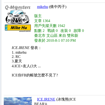
mikehu
(僑中丙子)
版主
文章 1364
用戶失蹤天數 1942
點數 2 戰績 0 改裝 0 故障 0
臺北市 文山區 來自 雙和新
發表於 2010-8-1 07:10 PM
ICE.IRENE
發表：
1. mikehu
2. RC
3.夏天
4.ICE+友人(3大 ...
ICE你FB的帳號怎麼不見了?
ICE.IRENE
(冰塊熊(ICE
BEAR))