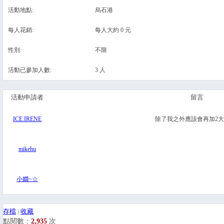
活動地點:
烏石港
每人花銷:
每人大約 0 元
性別:
不限
活動已參加人數:
3 人
活動申請者
留言
ICE.IRENE
除了我之外應該會再加2大
mikehu
小嫺~☆
存檔
|
收藏
點閱數：
2,935
次