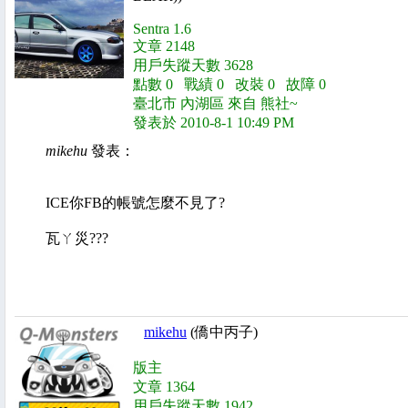
Sentra 1.6
文章 2148
用戶失蹤天數 3628
點數 0 戰績 0 改裝 0 故障 0
臺北市 內湖區 來自 熊社~
發表於 2010-8-1 10:49 PM
mikehu
發表：
ICE你FB的帳號怎麼不見了?
瓦ㄚ災???
mikehu
(僑中丙子)
版主
文章 1364
用戶失蹤天數 1942