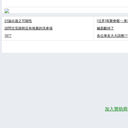
討論出遊之可能性
[注意]有聚會喔~~
請問北安路附近有推薦的洗車場
鑰匙斷掉了
5977
各位車友大大請教!!!
加入贊助商