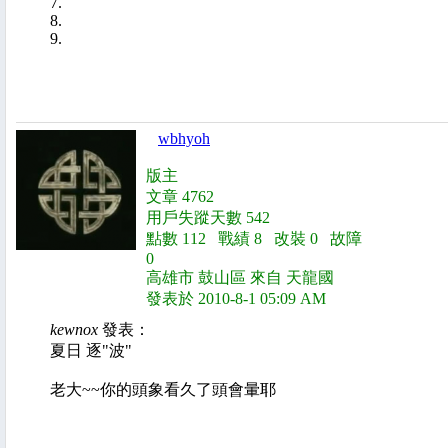
7.
8.
9.
wbhyoh
版主
文章 4762
用戶失蹤天數 542
點數 112 戰績 8 改裝 0 故障
0
高雄市 鼓山區 來自 天龍國
發表於 2010-8-1 05:09 AM
kewnox
發表：
夏日 逐"波"
老大~~你的頭象看久了頭會暈耶