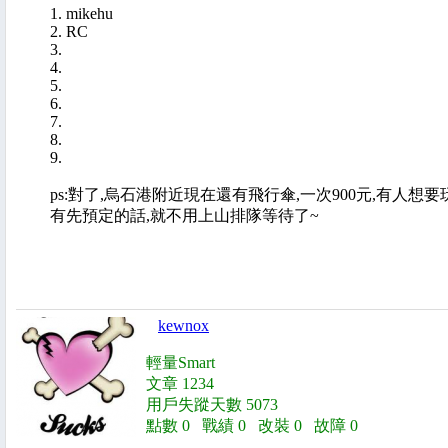
1. mikehu
2. RC
3.
4.
5.
6.
7.
8.
9.
ps:對了,烏石港附近現在還有飛行傘,一次900元,有人想要
有先預定的話,就不用上山排隊等待了~
kewnox
輕量Smart
文章 1234
用戶失蹤天數 5073
點數 0 戰績 0 改裝 0 故障 0