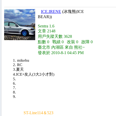
ICE.IRENE
(冰塊熊(ICE
BEAR))
Sentra 1.6
文章 2148
用戶失蹤天數 3628
點數 0 戰績 0 改裝 0 故障 0
臺北市 內湖區 來自 熊社~
發表於 2010-8-1 04:45 PM
1. mikehu
2. RC
3.夏天
4.ICE+友人(3大2小才對)
5.
6.
7.
8.
9.
ST-Line114＆523