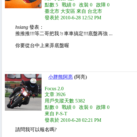
點數 5 戰績 0 改裝 0 故障 0
臺北市 大安區 來自 台北市
發表於 2010-6-28 12:52 PM
hsiang
發表：
推推推!!!等二哥把我ㄉ車車搞定!!!底盤再強 ...
你要從台中上來弄底盤喔
小胖熊阿亮
(阿亮)
Focus 2.0
文章 3926
用戶失蹤天數 5382
點數 0 戰績 0 改裝 0 故障 0
來自 P-S-T
發表於 2010-6-28 02:21 PM
請問我可以報名嗎?