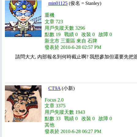
min01125
(俊名 = Stanley)
重機
文章 723
用戶失蹤天數 3296
點數 19 戰績 0 改裝 0 故障 0
新北市 三重區 來自 石牌
發表於 2010-6-28 02:57 PM
請問大大, 內部報名到何時截止啊? 我想參加但還要先把簽呈簽過
CT9A
(小新)
Focus 2.0
文章 3375
用戶失蹤天數 1943
點數 33 戰績 0 改裝 0 故障 0
其他
發表於 2010-6-28 06:27 PM