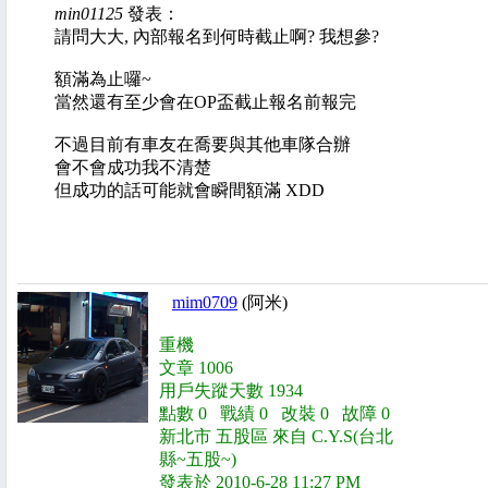
min01125
發表：
請問大大, 內部報名到何時截止啊? 我想參?
額滿為止囉~
當然還有至少會在OP盃截止報名前報完
不過目前有車友在喬要與其他車隊合辦
會不會成功我不清楚
但成功的話可能就會瞬間額滿 XDD
mim0709
(阿米)
重機
文章 1006
用戶失蹤天數 1934
點數 0 戰績 0 改裝 0 故障 0
新北市 五股區 來自 C.Y.S(台北
縣~五股~)
發表於 2010-6-28 11:27 PM