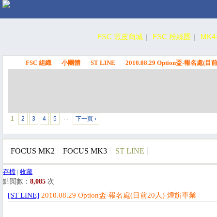
FSC 蝦皮商城
FSC 粉絲團
MK
FSC 組織
小團體
ST LINE
2010.08.29 Option盃-報名處(
FSC
1
2
3
4
5
下一頁 ›
…
FOCUS MK2
FOCUS MK3
ST LINE
存檔
|
收藏
點閱數：
8,085
次
[ST LINE]
2010.08.29 Option盃-報名處(目前20人)-煌旂車業