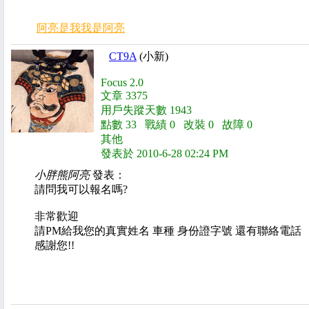
阿亮是我我是阿亮
CT9A
(小新)
Focus 2.0
文章 3375
用戶失蹤天數 1943
點數 33 戰績 0 改裝 0 故障 0
其他
發表於 2010-6-28 02:24 PM
小胖熊阿亮
發表：
請問我可以報名嗎?
非常歡迎
請PM給我您的真實姓名 車種 身份證字號 還有聯絡電話
感謝您!!