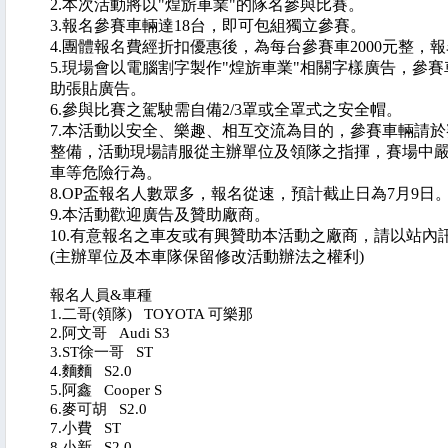
2.本次活動將以"煌旂車業"的隊名參與比賽。
3.報名參賽車輛達18台，即可包組獨立參賽。
4.團體報名費經折扣優惠後，為每台參賽車2000元整，
5.現場會以電腦割字製作"煌旂車業"相關字樣廣告，參
助張貼廣告。
6.參與比賽之駕駛需自備2/3罩或全罩式之安全帽。
7.本活動以安全、樂趣、相互交流為目的，參賽車輛請
整備，活動現場請服從主辦單位及領隊之指揮，賽場中
車等危險行為。
8.OP盃報名人數眾多，報名從速，預計截止日為7月9日
9.本活動歡迎廣告及贊助廠商。
10.有意報名之車友或有興贊助本活動之廠商，請以站內訊息與
(主辦單位及本車隊保留修改活動辦法之權利)
報名人員&車種
1.二哥(領隊) TOYOTA 可樂那
2.阿文哥 Audi S3
3.ST徐一哥 ST
4.麵麵 S2.0
5.阿鑫 Cooper S
6.麥可胡 S2.0
7.小費 ST
8.小新 S2.0