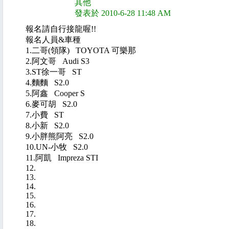
其他
發表於 2010-6-28 11:48 AM
報名請自行接龍喔!!
報名人員&車種
1.二哥(領隊) TOYOTA 可樂那
2.阿文哥 Audi S3
3.ST徐一哥 ST
4.麵麵 S2.0
5.阿鑫 Cooper S
6.麥可胡 S2.0
7.小費 ST
8.小新 S2.0
9.小胖熊阿亮 S2.0
10.UN-小牧 S2.0
11.阿凱 Impreza STI
12.
13.
14.
15.
16.
17.
18.