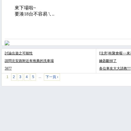
來下場啦~
要湊18台不容易ㄟ..
討論出遊之可能性
[注意]有聚會喔~~
請問北安路附近有推薦的洗車場
鑰匙斷掉了
5977
各位車友大大請教!!!
1
2
3
4
5
下一頁 ›
…