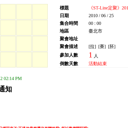
標題
《ST-Line定聚》20
日期
2010 / 06 / 25
集合時間
00 : 00
地區
臺北市
聚會地址
聚會描述
[拉] [賽] [胚]
1
參加人數
人
倒數天數
活動結束
2 02:14 PM
聚通知