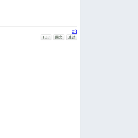
#3
TOP
回文
連結