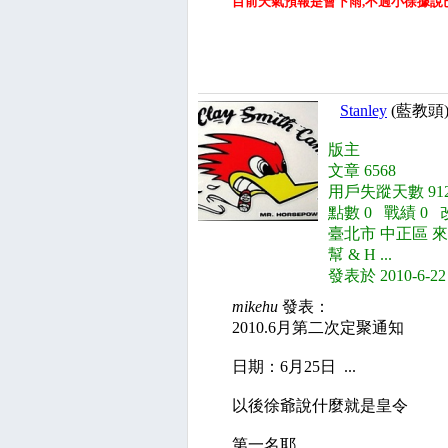
目前天氣預報是會下雨,不過小徐據說已
Stanley
(藍教頭
版主
文章 6568
用戶失蹤天數 91
點數 0 戰績 0 
臺北市 中正區 來自 
幫 & H ...
發表於 2010-6-22
mikehu
發表：
2010.6月第二次定聚通知
日期：6月25日 ...
以後徐爺說什麼就是皇令
第一名耶