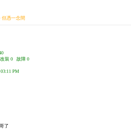
去 但憑一念間
0
 改裝 0 故障 0
 03:11 PM
料一哥了