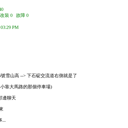
0
 改裝 0 故障 0
 03:29 PM
道5號雪山高 --> 下石碇交流道右側就是了
較小靠大馬路的那個停車場)
那邊聊天
來
..