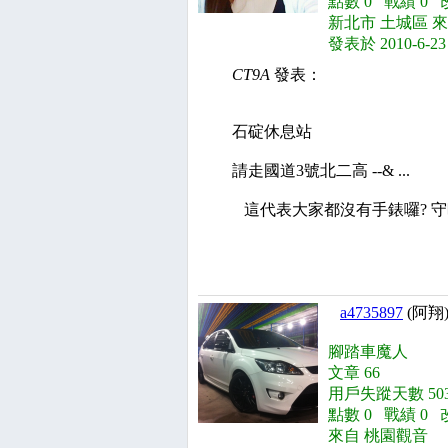
點數 0 戰績 0 
新北市 土城區 來
發表於 2010-6-23
CT9A
發表：
石碇休息站
請走國道3號北二高 --& ...
這代表大家都沒有手錶囉? 
a4735897
(阿翔
腳踏車魔人
文章 66
用戶失蹤天數 503
點數 0 戰績 0 
來自 桃園觀音