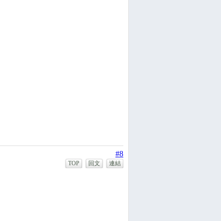
#8
TOP
回文
連結