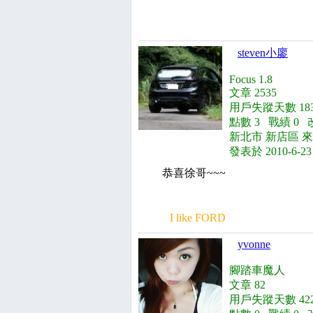
steven小廖
Focus 1.8
文章 2535
用戶失蹤天數 183
點數 3 戰績 0 
新北市 新店區 來自 s
發表於 2010-6-23
恭喜徐哥~~~
I like FORD
yvonne
腳踏車魔人
文章 82
用戶失蹤天數 422