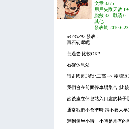
文章 3375
用戶失蹤天數 194
點數 33 戰績 0
其他
發表於 2010-6-23
a4735897
發表：
再石碇哪呢
怎過去 比較OK?
石碇休息站
請走國道3號北二高 --> 接國
我們會在前面停車場集合 (比
然後座在休息站入口處的椅子
通常我們不會準時 請不要太早
遲到個半小時一小時是常有的事.