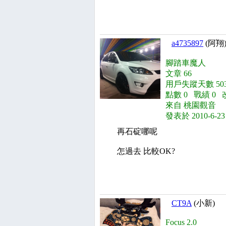
a4735897
(阿翔
腳踏車魔人
文章 66
用戶失蹤天數 503
點數 0 戰績 0 
來自 桃園觀音
發表於 2010-6-23
再石碇哪呢
怎過去 比較OK?
CT9A
(小新)
Focus 2.0