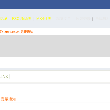
皮商城
FSC 粉絲團
MK4社團
精選文章
改裝秀場
故障統
聚》2010.06.25 定聚通知
LINE
25 定聚通知