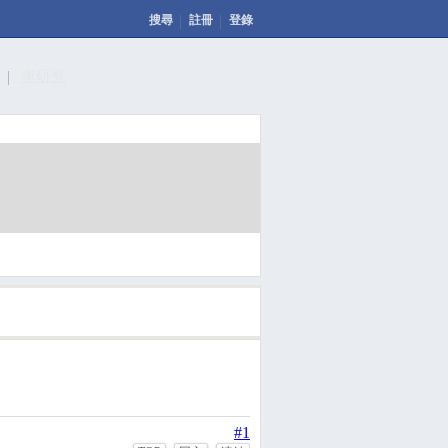
搜尋
註冊
登錄
計
車研究
發表文章
投票
回應此文章
#1