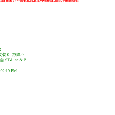
經回來了(不過他竟然還沒有聯絡我),所以準備開胚吧!
)
2
改裝 0 故障 0
ST-Line & B
 02:19 PM