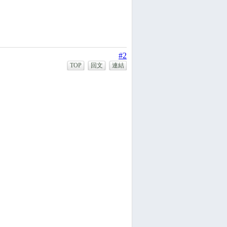
#2
TOP
回文
連結