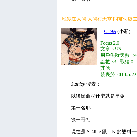
地獄在人間 人間有天堂 問君何處
CT9A
(小新)
Focus 2.0
文章 3375
用戶失蹤天數 194
點數 33 戰績 0
其他
發表於 2010-6-22
Stanley
發表：
以後徐爺說什麼就是皇令
第一名耶
徐一哥ㄟ
現在是 ST-line 跟 UN 的雙