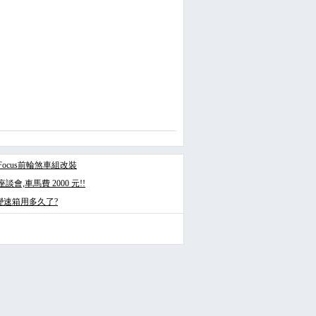
3Focus前輪煞車組改裝
會,車馬費 2000 元!!
變速箱用多久了?
發表文章
投票
回應此文章