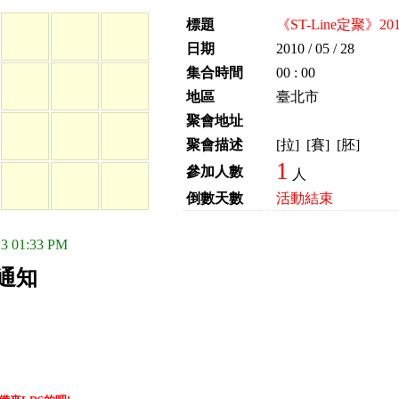
標題
《ST-Line定聚》20
日期
2010 / 05 / 28
集合時間
00 : 00
地區
臺北市
聚會地址
聚會描述
[拉] [賽] [胚]
1
參加人數
人
倒數天數
活動結束
3 01:33 PM
聚通知