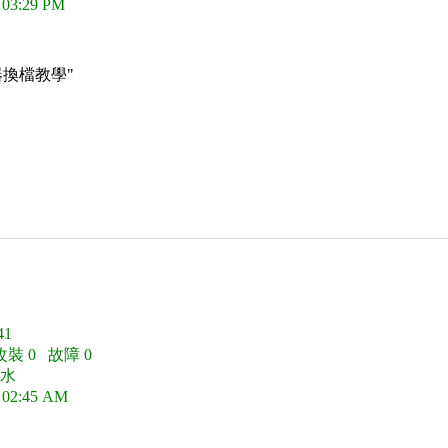
 03:29 PM
器換檔教學"
1
改裝 0 故障 0
好水
 02:45 AM