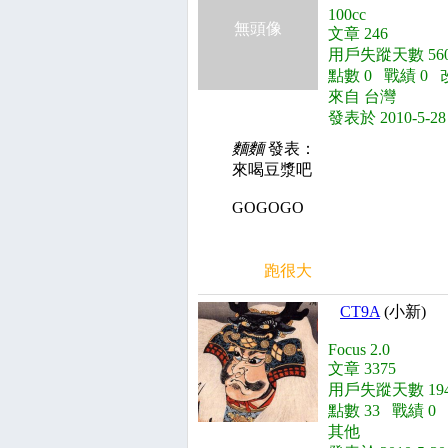
100cc
無頭像
文章 246
用戶失蹤天數 560
點數 0 戰績 0 
來自 台灣
發表於 2010-5-28
麵麵
發表：
來喝豆漿吧
GOGOGO
跑很大
CT9A
(小新)
Focus 2.0
文章 3375
用戶失蹤天數 194
點數 33 戰績 0
其他