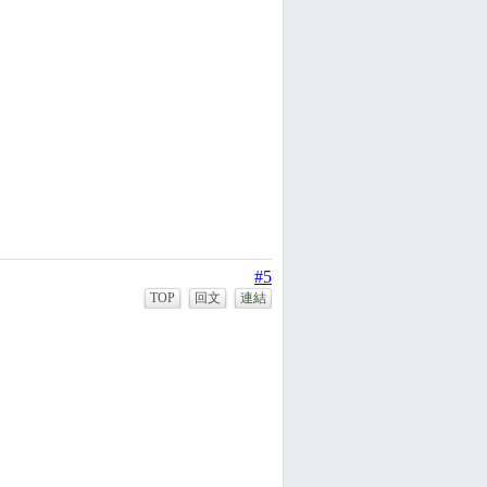
#5
TOP
回文
連結