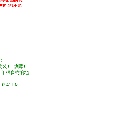
來LDS的吧!
沒有也說不定。
5
改裝 0 故障 0
來自 很多樹的地
 07:41 PM