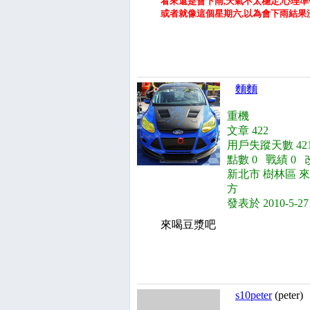
看來還是會下雨,天氣不太穩定,心理準備
或者就像這個星期六,以為會下雨結果
麵麵
重機
文章 422
用戶失蹤天數 421
點數 0 戰績 0 
新北市 樹林區 
方
發表於 2010-5-27
來喝豆漿吧
s10peter
(peter)