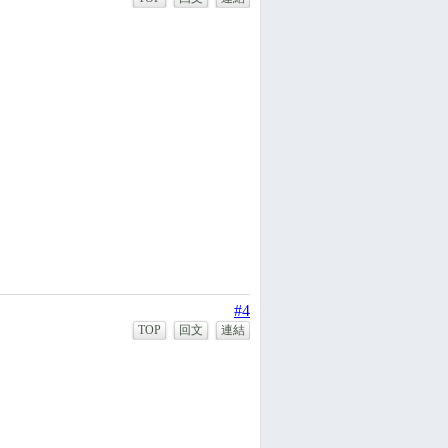
#4
TOP
回文
連結