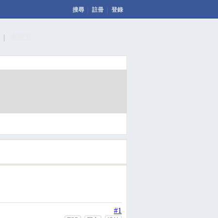
搜尋
註冊
登錄
計
車研究
發表文章
投票
回應此文章
#1