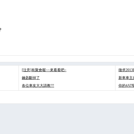
？
[注意]有聚會喔~~來看看吧~
徵求201
鑰匙斷掉了
新車車主座談
各位車友大大請教!!!
你的4AT