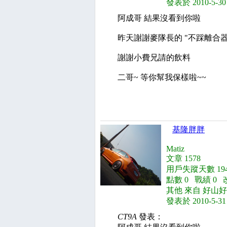
發表於 2010-5-30
阿成哥 結果沒看到你啦
昨天謝謝麥隊長的 "不踩離合
謝謝小費兄請的飲料
二哥~ 等你幫我保樣啦~~
基隆胖胖
Matiz
文章 1578
用戶失蹤天數 194
點數 0 戰績 0 
其他 來自 好山
發表於 2010-5-31
CT9A
發表：