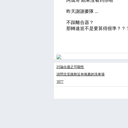
阿成哥 結果沒看到你啦
昨天謝謝麥隊 ...
不踩離合器？
那轉速豈不是要算得很準？？
討論出遊之可能性
請問北安路附近有推薦的洗車場
5977