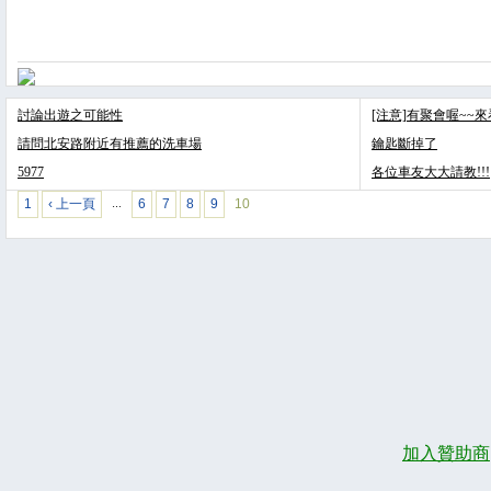
討論出遊之可能性
[注意]有聚會喔~~
請問北安路附近有推薦的洗車場
鑰匙斷掉了
5977
各位車友大大請教!!!
1
‹ 上一頁
6
7
8
9
10
…
加入贊助商