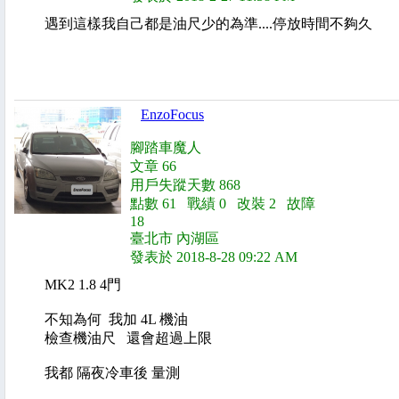
遇到這樣我自己都是油尺少的為準....停放時間不夠久
EnzoFocus
腳踏車魔人
文章 66
用戶失蹤天數 868
點數 61 戰績 0 改裝 2 故障
18
臺北市 內湖區
發表於 2018-8-28 09:22 AM
MK2 1.8 4門
不知為何 我加 4L 機油
檢查機油尺 還會超過上限
我都 隔夜冷車後 量測