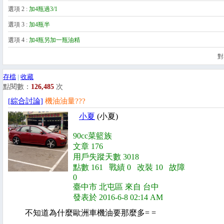
選項 2 :
加4瓶過3/1
選項 2 :
選項 3 :
加4瓶半
選項 3 :
選項 4 :
加4瓶另加一瓶油精
選項 4 :
對
存檔
|
收藏
點閱數：
126,485
次
[綜合討論]
機油油量???
小夏
(小夏)
90cc菜籃族
文章 176
用戶失蹤天數 3018
點數 161 戰績 0 改裝 10 故障
0
臺中市 北屯區 來自 台中
發表於 2016-6-8 02:14 AM
不知道為什麼歐洲車機油要那麼多= =