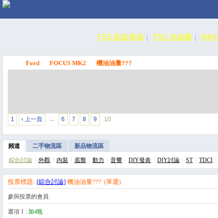
FSC 蝦皮商城
FSC 粉絲團
MK
Ford
FOCUS MK2
機油油量???
FSC
1
‹ 上一頁
6
7
8
9
10
…
頻道
二手物流區
新品物流區
綜合討論
外觀
內裝
底盤
動力
音響
DIY發表
DIY討論
ST
TDCI
投票標題:
[綜合討論]
機油油量??? (單選)
參與投票的會員:
選項 1 :
選項 1 :
加4瓶