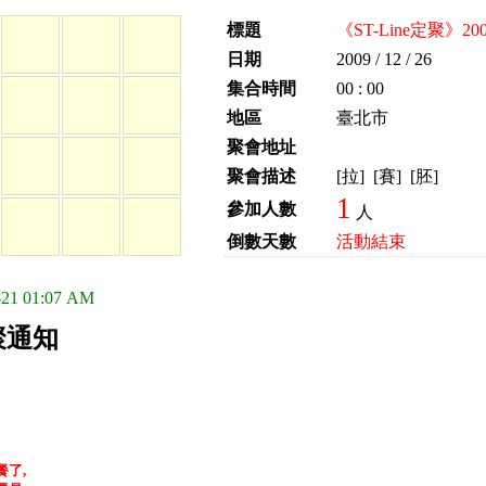
標題
《ST-Line定聚》20
日期
2009 / 12 / 26
集合時間
00 : 00
地區
臺北市
聚會地址
聚會描述
[拉] [賽] [胚]
1
參加人數
人
倒數天數
活動結束
21 01:07 AM
聚通知
了,