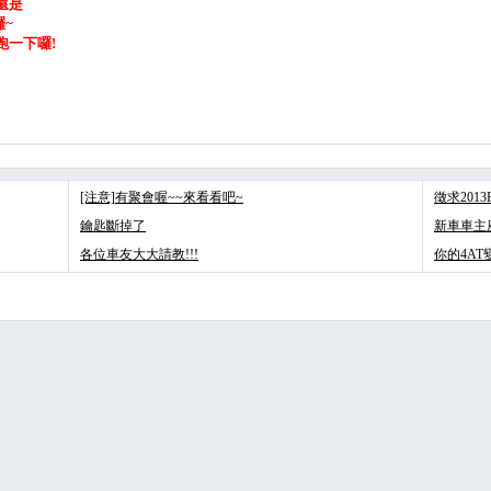
還是
~
跑一下囉!
[注意]有聚會喔~~來看看吧~
徵求201
鑰匙斷掉了
新車車主座談
各位車友大大請教!!!
你的4AT