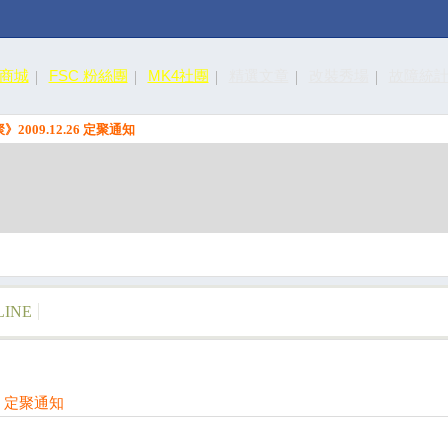
皮商城
FSC 粉絲團
MK4社團
精選文章
改裝秀場
故障統
聚》2009.12.26 定聚通知
LINE
26 定聚通知