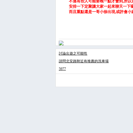
不過有些人可能要晚一點才會到,所以
安排一下定聚讓大家一起來聊天一下囉
而且重點還是一哥小徐出現,或許會小
討論出遊之可能性
請問北安路附近有推薦的洗車場
5977