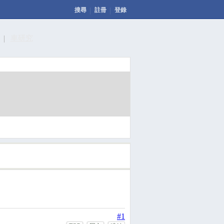
搜尋
註冊
登錄
計
車研究
發表文章
投票
回應此文章
#1