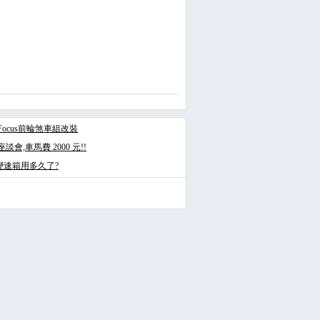
3Focus前輪煞車組改裝
會,車馬費 2000 元!!
變速箱用多久了?
發表文章
投票
回應此文章