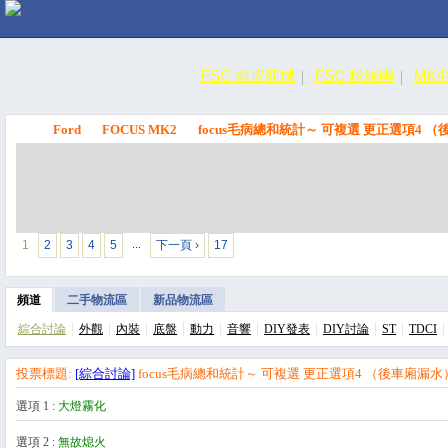
FSC 蝦皮商城
FSC 粉絲團
MK
Ford
FOCUS MK2
focus毛病總和統計～ 可複選 更正選項4 
FSC
1
2
3
4
5
下一頁 ›
17
…
頻道
二手物流區
新品物流區
綜合討論
外觀
內裝
底盤
動力
音響
DIY發表
DIY討論
ST
TDCI
投票標題:
[綜合討論]
focus毛病總和統計～ 可複選 更正選項4 （後車廂漏水） 
選項 1 :
大燈霧化
選項 2 :
無故熄火