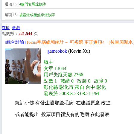
選項 15 :
4個門窗馬達故障
選項 16 :
後霧燈或後煞車燈故障
存檔
|
收藏
點閱數：
221,544
次
[綜合討論]
focus毛病總和統計～ 可複選 更正選項4 （後車廂漏水
gameokok
(Kevin Xu)
版主
文章 13644
用戶失蹤天數 2366
點數 1 戰績 0 改裝 0 故障 0
彰化縣 彰化市 來自 台中 彰化
發表於 2008-8-23 08:21 PM
統計小佛 有發生過那些毛病 在建議原廠 改進
或者能提出 投票項目裡沒有的毛病 在此發表