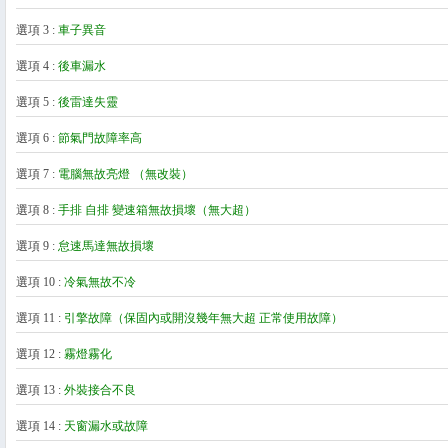
選項 3 :
車子異音
選項 4 :
後車漏水
選項 5 :
後雷達失靈
選項 6 :
節氣門故障率高
選項 7 :
電腦無故亮燈 （無改裝）
選項 8 :
手排 自排 變速箱無故損壞（無大超）
選項 9 :
怠速馬達無故損壞
選項 10 :
冷氣無故不冷
選項 11 :
引擎故障（保固內或開沒幾年無大超 正常使用故障）
選項 12 :
霧燈霧化
選項 13 :
外裝接合不良
選項 14 :
天窗漏水或故障