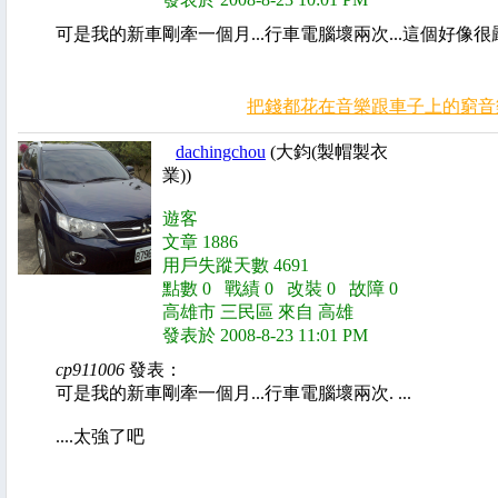
可是我的新車剛牽一個月...行車電腦壞兩次...這個好像很嚴
把錢都花在音樂跟車子上的窮音樂人.
dachingchou
(大鈞(製帽製衣
業))
遊客
文章 1886
用戶失蹤天數 4691
點數 0 戰績 0 改裝 0 故障 0
高雄市 三民區 來自 高雄
發表於 2008-8-23 11:01 PM
cp911006
發表：
可是我的新車剛牽一個月...行車電腦壞兩次. ...
....太強了吧