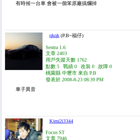
有時候一台車 會被一個笨原廠搞爛掉
qkqk
(P.B~福仔)
Sentra 1.6
文章 2403
用戶失蹤天數 1762
點數 5 戰績 0 改裝 0 故障 0
桃園縣 中壢市 來自 P.B
發表於 2008-8-23 08:39 PM
車子異音
Kimi2i3344
Focus ST
文章 7946