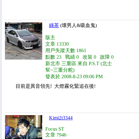
綠茶
(壞男人&吸血鬼)
版主
文章 13330
用戶失蹤天數 1861
點數 23 戰績 0 改裝 0 故障 0
新北市 三重區 來自 P.S.T (北士
幫~三重分舵)
發表於 2008-8-23 09:06 PM
目前是異音領先! 大燈霧化緊追在後!
Kimi2i3344
Focus ST
文章 7946