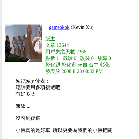
gameokok
(Kevin Xu)
版主
文章 13644
用戶失蹤天數 2366
點數 1 戰績 0 改裝 0 故障 0
彰化縣 彰化市 來自 台中 彰化
發表於 2008-8-23 08:32 PM
ba17play
發表：
應該要用多項複選吧
有好多ㄝ
無故 ...
沒勾到複選
小佛真的是好車 所以更要為我們的小佛把關