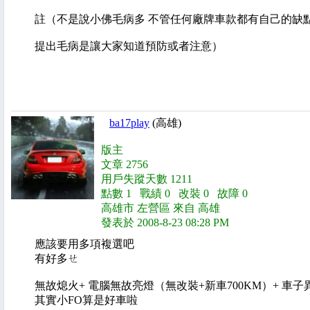
註（不是說小佛毛病多 不管任何廠牌車款都有自己的缺
提出毛病是讓大家知道預防或者注意）
ba17play
(高雄)
版主
文章 2756
用戶失蹤天數 1211
點數 1 戰績 0 改裝 0 故障 0
高雄市 左營區 來自 高雄
發表於 2008-8-23 08:28 PM
應該要用多項複選吧
有好多ㄝ
無故熄火+ 電腦無故亮燈（無改裝+新車700KM）+ 車子
其實小FO算是好車啦