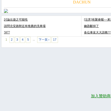
DACHUN
討論出遊之可能性
[注意]有聚會喔~~
請問北安路附近有推薦的洗車場
鑰匙斷掉了
5977
各位車友大大請教!!!
1
2
3
4
5
下一頁 ›
17
…
加入贊助商