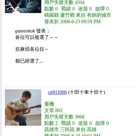
用戶失蹤天數 4504
點數 0 戰績 0 改裝 0 故障 0
桃園縣 蘆竹鄉 來自 有妳的城市
發表於 2008-8-23 09:58 PM
gameokok
發表：
各位可以複選了～～
在麻煩各位拉～
都已經選了...
cp911006
(十田十車十田十)
重機
文章 802
用戶失蹤天數 3868
點數 2 戰績 0 改裝 0 故障 0
高雄市 三民區 來自 高雄
發表於 2008-8-23 10:01 PM