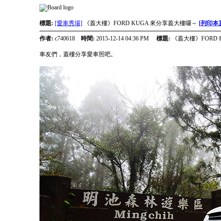
標題:
[愛車秀場]
《蓋大樓》FORD KUGA 來分享蓋大樓囉～
[列印本
作者:
c740618
時間:
2015-12-14 04:36 PM
標題:
《蓋大樓》FORD 
車友們，蓋樓分享愛車照吧。