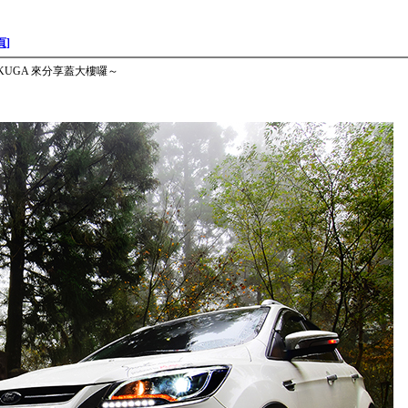
頁]
KUGA 來分享蓋大樓囉～