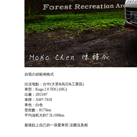
自我介紹範例格式
出沒地點：台中(大里&烏日&工業區)
車型：Kuga 2.0 TDCi (HG)
出廠：2015/07
車牌：AM*-7618
車色：白色
里程數：8175km
平均油耗大約7.5L/100km
最後貼上自己的一張愛車照 沒圖沒真相