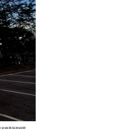
。位於慈恩與碧綠間。