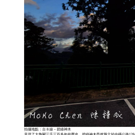
拍攝地點：台８線－碧綠神木
見證了太魯閣三千三百多年的歷史，碧綠神木昂然聳立於中橫公路128