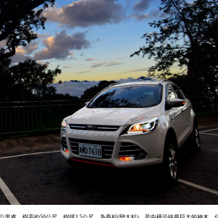
公里處，樹高約50公尺，樹徑3.5公尺，為香杉(巒大杉)，是中橫沿線最巨大的神木