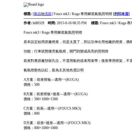
標題:
[新品物流區]
Foucs mk3 / Kuga 專用腳底氣氛照明燈
[列印本頁]
作者:
hill0329
時間:
2015-9-16 08:35 PM
標題:
Foucs mk3 / Ku
Foucs mk3 / Kuga 專用腳底氣氛照明燈
原本設定始用原廠燈座，但是太貴了，所以沿伸出用他廠的燈座，價
功能：行車狀態微亮氣氛燈，開門則變成高亮的照明燈
前座對應原廠預留孔位，不需用黏的或者用束帶；後座專用燈架，不
氣氛燈顏色以紅，藍為主其他色需註明
A方案：前座燈板---適用>>(KUGA)
價格：500
B方案：前座燈板+後座---適用>>(KUGA)
價格：500+1000=1500
C方案：前座---適用>>(FOUCS MK3)
價格：800
D方案：前座+後座---適用>>(FOUCS MK3)
價格：800+1000=1800