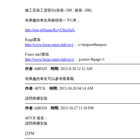
施工安裝工資部分(前座--500 , 後座--300)
有興趣的車友再麻煩填一下G單，
http://goo.gl/forms/KxyU6sxSqG
Kuga實裝
http://www.focus-sport.club.tw/r
... o=lastpost#lastpost
Foucs mk3實裝
http://www.focus-sport.club.tw/v
... p;extra=&page=1
作者:
hill0329
時間:
2015-9-18 12:12 AM
有興趣的車友可以參考看看喔,
作者:
407CK
時間:
2015-10-26 04:14 AM
請問再哪安裝
作者:
hill0329
時間:
2015-10-27 11:50 PM
407CK
發表：
請問再哪安裝
已PM