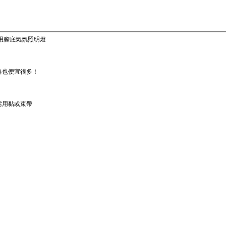
ga 專用腳底氣氛照明燈
格也便宜很多！
需用黏或束帶