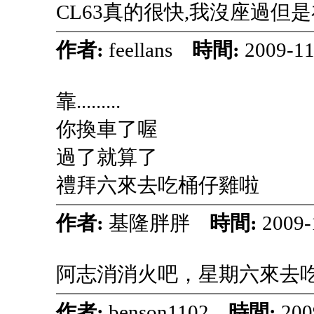
CL63真的很快,我沒座過但
作者:
feellans
時間:
2009-1
靠.........
你換車了喔
過了就算了
禮拜六來去吃桶仔雞啦
作者:
基隆胖胖
時間:
2009-
阿志消消火吧，星期六來去
作者:
benson1102
時間:
200