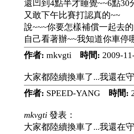
還凹到4點半才睡覺~~6點30
又敢下午比賽打認真的~~
說~~~你要怎樣補償一起去的
自己看著辦~~我知道你車停哪
作者:
mkvgti
時間:
2009-11
大家都陸續換車了...我還在守
作者:
SPEED-YANG
時間:
mkvgti
發表：
大家都陸續換車了...我還在守