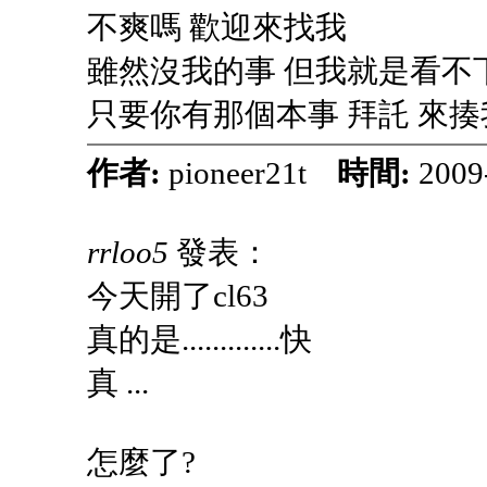
不爽嗎 歡迎來找我
雖然沒我的事 但我就是看不
只要你有那個本事 拜託 來揍
作者:
pioneer21t
時間:
2009
rrloo5
發表：
今天開了cl63
真的是.............快
真 ...
怎麼了?