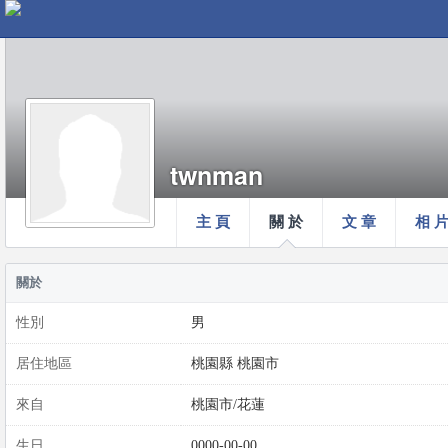
twnman
主 頁
關 於
文 章
相 
關於
性別
男
居住地區
桃園縣 桃園市
來自
桃園市/花蓮
生日
0000-00-00