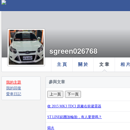
sgreen026768
主 頁
關 於
文 章
相 
參與文章
我的主題
我的回復
愛車日記
收 2015 MK3 TDCI 原廠右前避震器
ST LINE鋁圈加輪胎，有人要賣嗎？
熄火