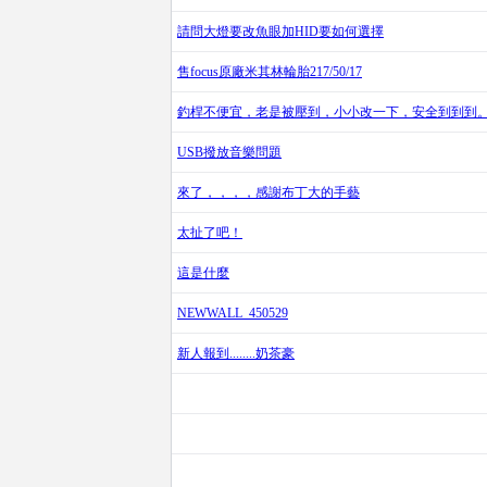
請問大燈要改魚眼加HID要如何選擇
售focus原廠米其林輪胎217/50/17
釣桿不便宜，老是被壓到，小小改一下，安全到到到
USB撥放音樂問題
來了，，，，感謝布丁大的手藝
太扯了吧！
這是什麼
NEWWALL_450529
新人報到........奶茶豪