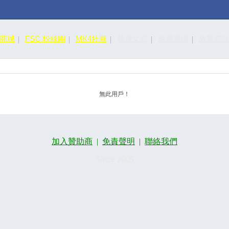
皮商城
FSC 粉絲團
MK4社團
精選文章
改裝秀場
故障統
無此用戶！
加入贊助商
|
免責聲明
|
聯絡我們
Since 2005