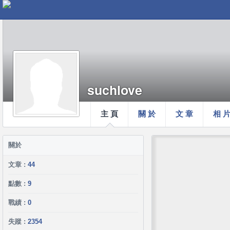
suchlove
主 頁
關 於
文 章
相 
關於
文章 :
44
點數 :
9
戰績 :
0
失蹤 :
2354