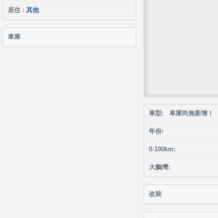
居住 :
其他
車庫
車型: 車庫尚無新增！
年份:
0-100km:
大鵬灣:
改裝