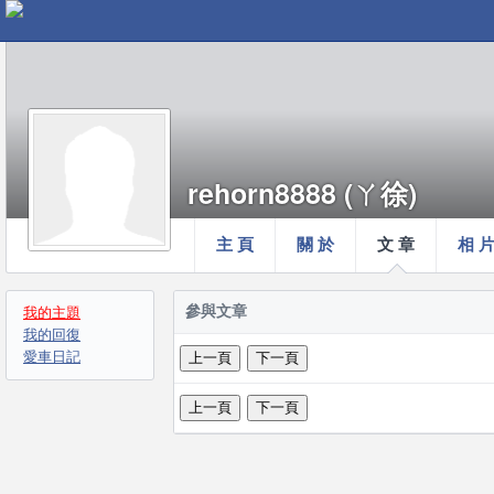
rehorn8888 (ㄚ徐)
主 頁
關 於
文 章
相 
參與文章
我的主題
我的回復
愛車日記