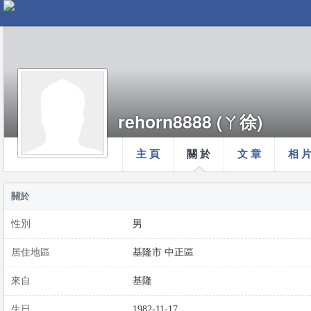
rehorn8888 (ㄚ徐)
主 頁
關 於
文 章
相 
關於
性別
男
居住地區
基隆市 中正區
來自
基隆
生日
1982-11-17