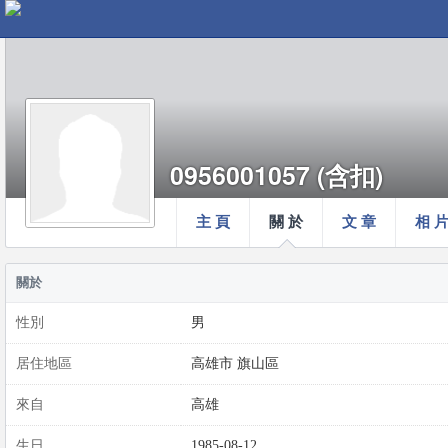
0956001057 (含扣)
主 頁
關 於
文 章
相 
關於
性別
男
居住地區
高雄市 旗山區
來自
高雄
生日
1985-08-12