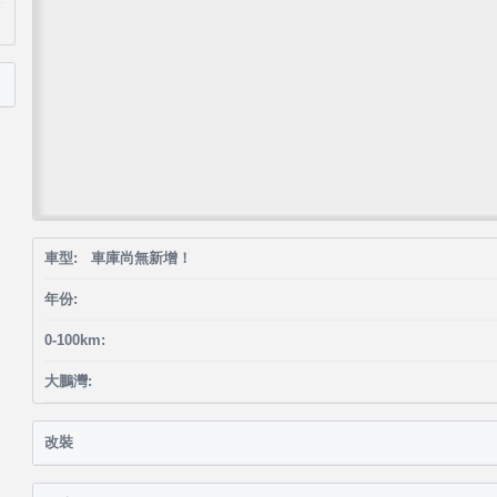
車型: 車庫尚無新增！
年份:
0-100km:
大鵬灣:
改裝