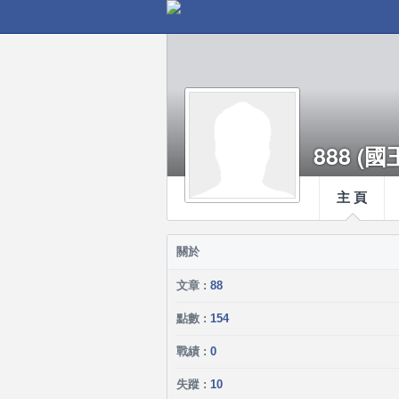
888 (國
主 頁
關於
文章 :
88
點數 :
154
戰績 :
0
失蹤 :
10