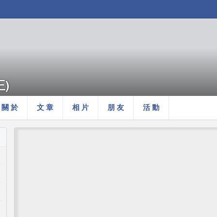
王)
關 於
文 章
相 片
朋 友
活 動