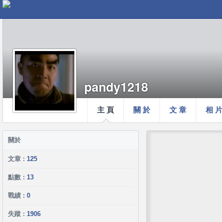
pandy1218
主 頁
關 於
文 章
相 
關於
文章 :
125
點數 :
13
戰績 :
0
失蹤 :
1906