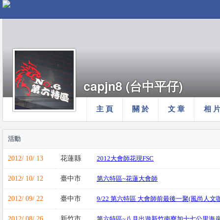
capjn8 (台中平仔)
主 頁
關 於
文 章
相 
活動
2012/ 10/ 13
花蓮縣
2012大會師花現FSC
2012/ 10/ 12
臺中市
第六特區~花蓮大會師
2012/ 09/ 22
臺中市
9/22 第六特區 大會師前最後一聚(風尚人文
2012/ 08/ 26
新竹市
第六特區~八月出遊新竹南寮加十七公里海