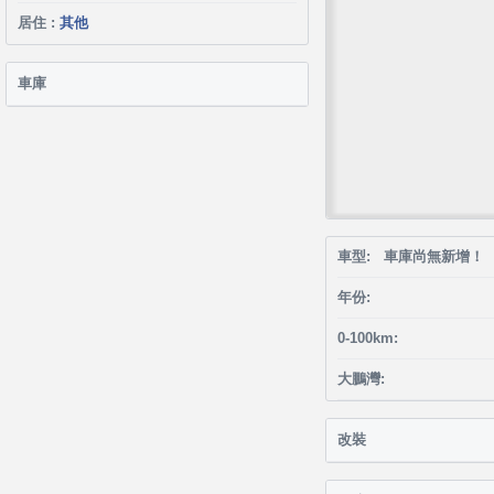
居住 :
其他
車庫
車型: 車庫尚無新增！
年份:
0-100km:
大鵬灣:
改裝