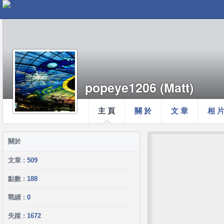
popeye1206 (Matt)
主 頁
關 於
文 章
相 
關於
文章 :
509
點數 :
188
戰績 :
0
失蹤 :
1672