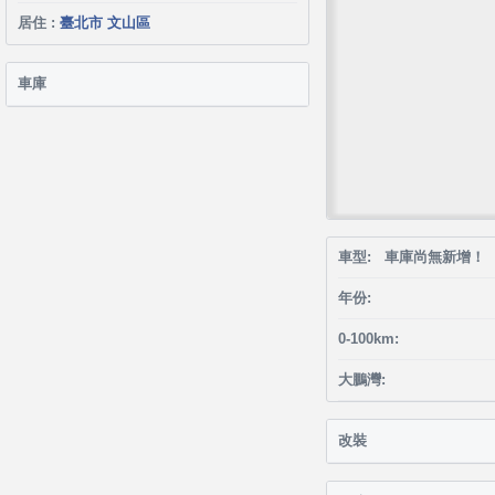
居住 :
臺北市 文山區
車庫
車型: 車庫尚無新增！
年份:
0-100km:
大鵬灣:
改裝