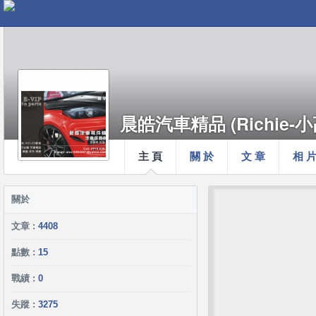
晨皓汽車精品 (Richie-小
主 頁
關 於
文 章
相 
關於
文章 :
4408
點數 :
15
戰績 :
0
失蹤 :
3275