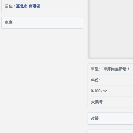
居住 :
臺北市 南港區
車庫
車型: 車庫尚無新增！
年份:
0-100km:
大鵬灣:
改裝