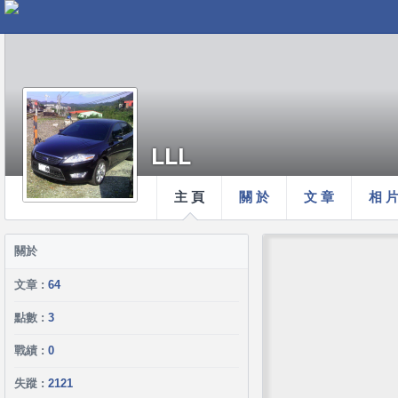
LLL
主 頁
關 於
文 章
相 
關於
文章 :
64
點數 :
3
戰績 :
0
失蹤 :
2121