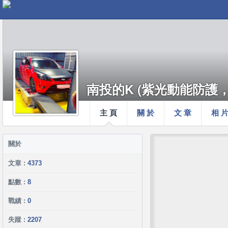
南投的K (紫光動能防護，永久保
主 頁
關 於
文 章
相 
關於
文章 :
4373
點數 :
8
戰績 :
0
失蹤 :
2207