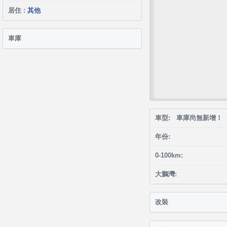
居住 :
其他
車庫
車型: 車庫尚無新增！
年份:
0-100km:
大鵬灣:
改裝