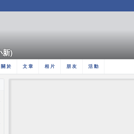
小新)
關 於
文 章
相 片
朋 友
活 動