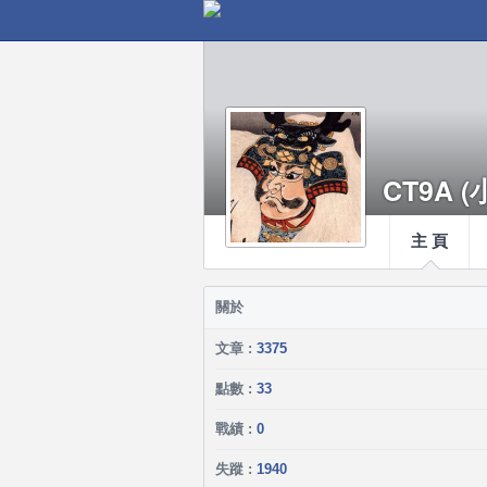
CT9A (
主 頁
關於
文章 :
3375
點數 :
33
戰績 :
0
失蹤 :
1940