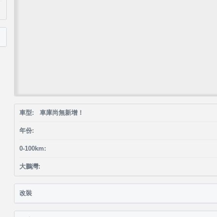
車型: 車庫尚無新增！
年份:
0-100km:
大鵬灣:
改裝