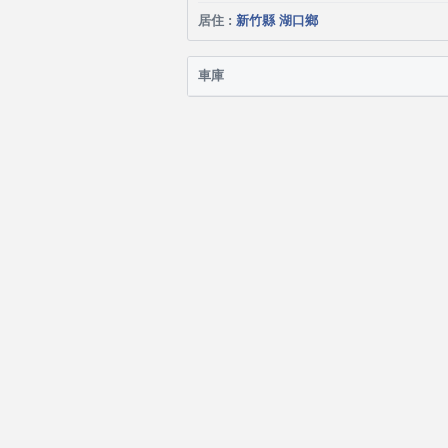
居住 :
新竹縣 湖口鄉
車庫