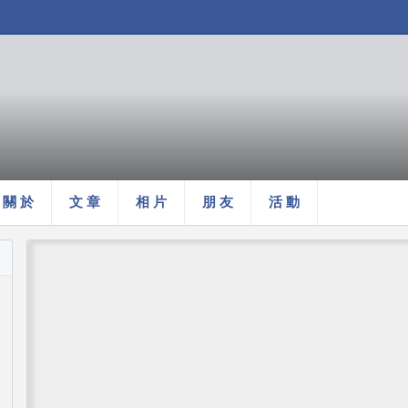
關 於
文 章
相 片
朋 友
活 動