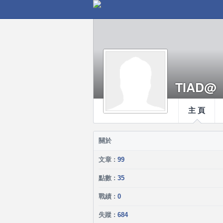
TIAD@
主 頁
關於
文章 :
99
點數 :
35
戰績 :
0
失蹤 :
684