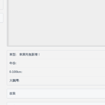
車型: 車庫尚無新增！
年份:
0-100km:
大鵬灣:
改裝