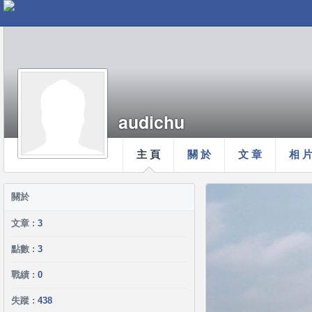
audichu
主 頁
關 於
文 章
相 
關於
文章 :
3
點數 :
3
戰績 :
0
失蹤 :
438