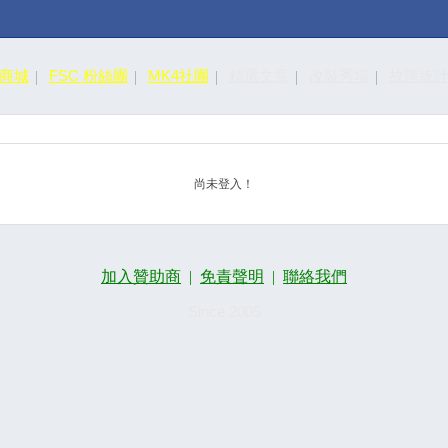
皮商城
FSC 粉絲團
MK4社團
精選文章
改裝秀場
故障統
尚未登入！
加入贊助商
|
免責聲明
|
聯絡我們
Since 2005