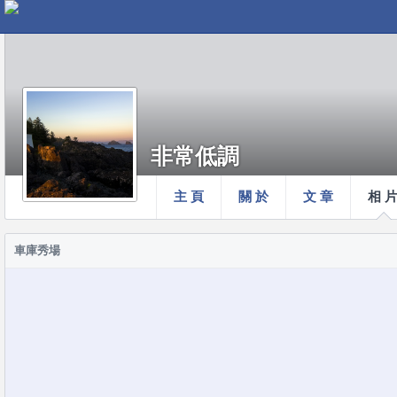
非常低調
主 頁
關 於
文 章
相 
車庫秀場