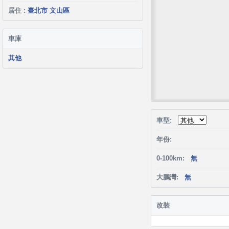
居住 :
臺北市 文山區
車庫
其他
車型:
年份:
0-100km:
無
大鵬灣:
無
改裝