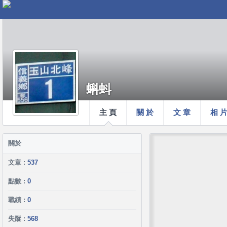
蝌蚪
主 頁
關 於
文 章
相 
關於
文章 :
537
點數 :
0
戰績 :
0
失蹤 :
568