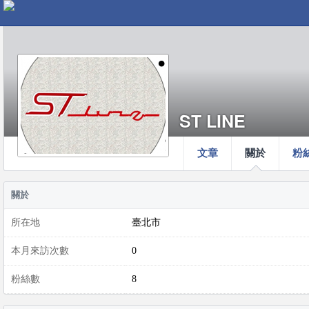
ST LINE
文章
關於
粉
關於
所在地
臺北市
本月來訪次數
0
粉絲數
8